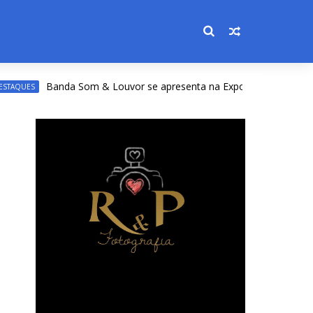
Banda Som & Louvor se apresenta na Expoacre nesta sexta; ve
S
e
e