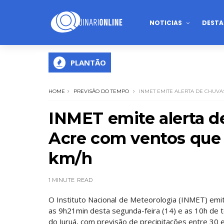
NOTICIAS
DESTA
PLANTÃO
HOME
PREVISÃO DO TEMPO
INMET EMITE ALERTA DE CHUVA
INMET emite alerta d
Acre com ventos que
km/h
1 MINUTE
READ
O Instituto Nacional de Meteorologia (INMET) emiti
as 9h21min desta segunda-feira (14) e as 10h de ter
do Juruá, com previsão de precipitações entre 30