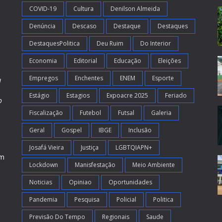
COVID-19
Cultura
Denilson Almeida
Denúncia
Descaso
Destaque
Destaques
DestaquesPolitica
Deu Ruim
Do Interior
Economia
Editorial
Educação
Eleições
Empregos
Enchentes
ENEM
Esporte
l
Estágio
Estagios
Expoacre 2025
Feriado
o
Fiscalização
Futebol
Futsal
Galeria
m
s
Geral
Gospel
IBGE
Inclusão
Josafá Vieira
Justiça
LGBTQIAPN+
em
Lockdown
Manisfestação
Meio Ambiente
Noticias
Opiniao
Oportunidades
Pandemia
Pesquisa
Policial
Politica
Previsão Do Tempo
Regionais
Saude