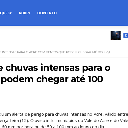
QUES
ACRE
CONTATO
DESTAQUE
S INTENSAS PARA O ACRE COM VENTOS QUE PODEM CHEGAR ATÉ 100 KM/H
e chuvas intensas para o
 podem chegar até 100
u um alerta de perigo para chuvas intensas no Acre, válido entr
ça-feira (15). O aviso inclui municípios do Vale do Acre e do Val
 e 60 mm por hora ou de 50 a 100 mm ao longo do dia.