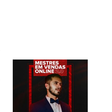
/
m
e
o