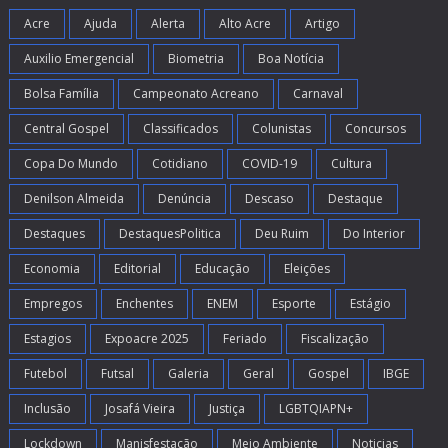
Acre
Ajuda
Alerta
Alto Acre
Artigo
Auxilio Emergencial
Biometria
Boa Notícia
Bolsa Família
Campeonato Acreano
Carnaval
Central Gospel
Classificados
Colunistas
Concursos
Copa Do Mundo
Cotidiano
COVID-19
Cultura
Denilson Almeida
Denúncia
Descaso
Destaque
Destaques
DestaquesPolitica
Deu Ruim
Do Interior
Economia
Editorial
Educação
Eleições
Empregos
Enchentes
ENEM
Esporte
Estágio
Estagios
Expoacre 2025
Feriado
Fiscalização
Futebol
Futsal
Galeria
Geral
Gospel
IBGE
Inclusão
Josafá Vieira
Justiça
LGBTQIAPN+
Lockdown
Manisfestação
Meio Ambiente
Noticias