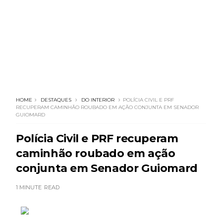
HOME
DESTAQUES
DO INTERIOR
POLÍCIA CIVIL E PRF
RECUPERAM CAMINHÃO ROUBADO EM AÇÃO CONJUNTA EM SENADOR
GUIOMARD
Polícia Civil e PRF recuperam
caminhão roubado em ação
conjunta em Senador Guiomard
1 MINUTE
READ