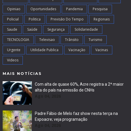
Opiniao
Oportunidades
Pandemia
Pesquisa
Policial
Politica
Previsão Do Tempo
Regionais
Saude
Saúde
Segurança
Solidariedade
TECNOLOGIA
Televisao
Trânsito
Turismo
Urgente
Utilidade Publica
Vacinação
Vacinas
Videos
MAIS NOTÍCIAS
Com alta de quase 60%, Acre registra a 2ª maior
alta do país na emissão de CNHs
Ago 04, 2026
Padre Fábio de Melo faz show nesta terça na
Expoacre; veja programação
Ago 04, 2026