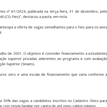
ies nº 61/2024, publicada na terça-feira, 31 de dezembro, pel
l (CG-Fies)”, destacou a pasta, em nota.
antecipa a oferta de vagas semelhantes para o Fies para os ano
l.
e julho de 2001. O objetivo é conceder financiamento a estudante
ação superior privadas aderentes ao programa e com avaliaçã
ção Superior (Sinaes).
juros zero e uma escala de financiamento que varia conforme 
va 50% das vagas a candidatos inscritos no Cadastro Único par
 com renda familiar per capita de até meio salário mínimo.