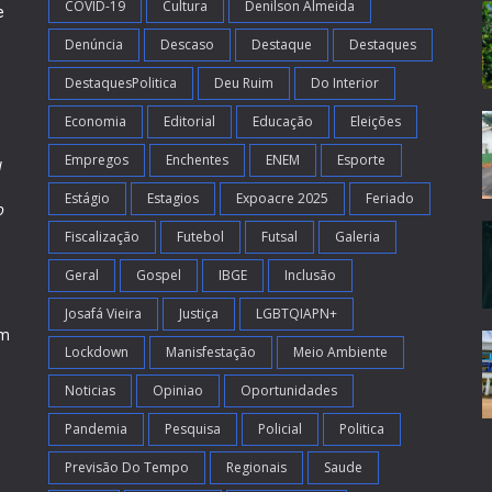
COVID-19
Cultura
Denilson Almeida
e
Denúncia
Descaso
Destaque
Destaques
DestaquesPolitica
Deu Ruim
Do Interior
Economia
Editorial
Educação
Eleições
Empregos
Enchentes
ENEM
Esporte
l
Estágio
Estagios
Expoacre 2025
Feriado
o
Fiscalização
Futebol
Futsal
Galeria
m
s
Geral
Gospel
IBGE
Inclusão
Josafá Vieira
Justiça
LGBTQIAPN+
em
Lockdown
Manisfestação
Meio Ambiente
Noticias
Opiniao
Oportunidades
Pandemia
Pesquisa
Policial
Politica
Previsão Do Tempo
Regionais
Saude