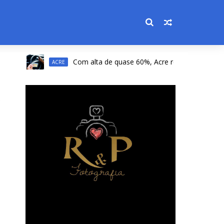
Com alta de quase 60%, Acre registra a 2ª maior al
ACRE
o
o