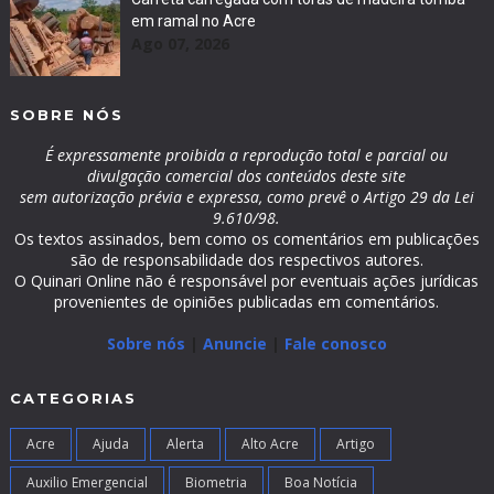
em ramal no Acre
Ago 07, 2026
SOBRE NÓS
É expressamente proibida a reprodução total e parcial ou
divulgação comercial dos conteúdos deste site
sem autorização prévia e expressa, como prevê o Artigo 29 da Lei
9.610/98.
Os textos assinados, bem como os comentários em publicações
são de responsabilidade dos respectivos autores.
O Quinari Online não é responsável por eventuais ações jurídicas
provenientes de opiniões publicadas em comentários.
Sobre nós
|
Anuncie
|
Fale conosco
CATEGORIAS
Acre
Ajuda
Alerta
Alto Acre
Artigo
Auxilio Emergencial
Biometria
Boa Notícia