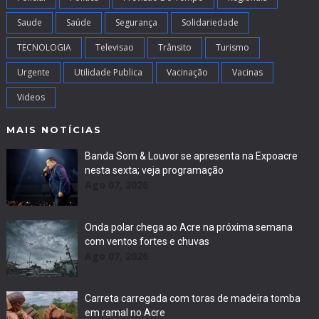
Saude
Saúde
Segurança
Solidariedade
TECNOLOGIA
Televisao
Trânsito
Turismo
Urgente
Utilidade Publica
Vacinação
Vacinas
Videos
MAIS NOTÍCIAS
Banda Som & Louvor se apresenta na Expoacre
nesta sexta; veja programação
Ago 07, 2026
Onda polar chega ao Acre na próxima semana
com ventos fortes e chuvas
Ago 07, 2026
Carreta carregada com toras de madeira tomba
em ramal no Acre