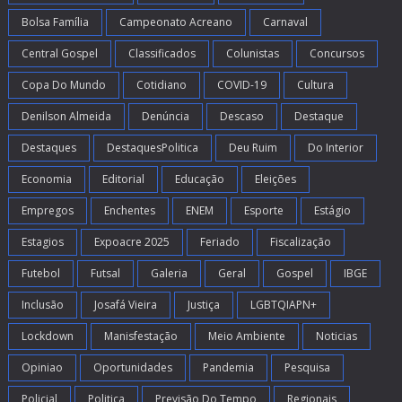
Bolsa Família
Campeonato Acreano
Carnaval
Central Gospel
Classificados
Colunistas
Concursos
Copa Do Mundo
Cotidiano
COVID-19
Cultura
Denilson Almeida
Denúncia
Descaso
Destaque
Destaques
DestaquesPolitica
Deu Ruim
Do Interior
Economia
Editorial
Educação
Eleições
Empregos
Enchentes
ENEM
Esporte
Estágio
Estagios
Expoacre 2025
Feriado
Fiscalização
Futebol
Futsal
Galeria
Geral
Gospel
IBGE
Inclusão
Josafá Vieira
Justiça
LGBTQIAPN+
Lockdown
Manisfestação
Meio Ambiente
Noticias
Opiniao
Oportunidades
Pandemia
Pesquisa
Policial
Politica
Previsão Do Tempo
Regionais