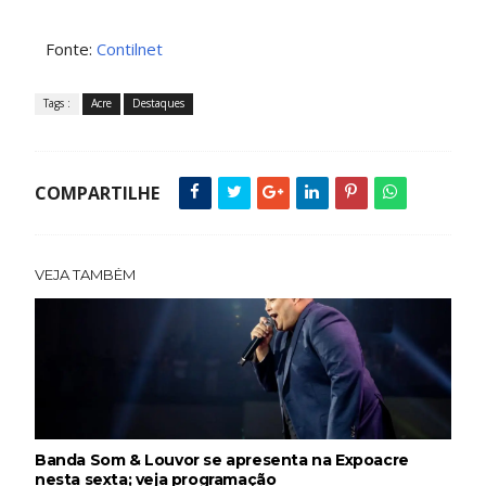
Fonte:
Contilnet
Tags :
Acre
Destaques
COMPARTILHE
VEJA TAMBÉM
Banda Som & Louvor se apresenta na Expoacre
nesta sexta; veja programação