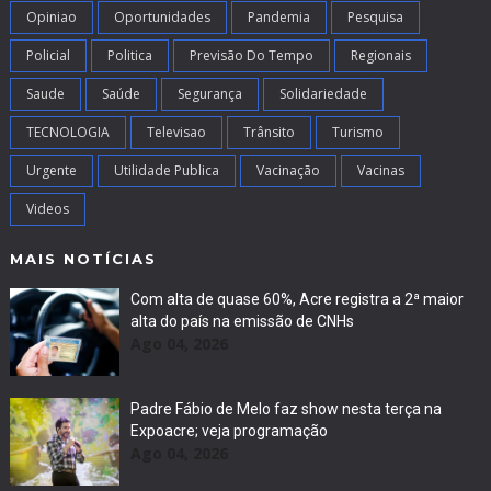
Opiniao
Oportunidades
Pandemia
Pesquisa
Policial
Politica
Previsão Do Tempo
Regionais
Saude
Saúde
Segurança
Solidariedade
TECNOLOGIA
Televisao
Trânsito
Turismo
Urgente
Utilidade Publica
Vacinação
Vacinas
Videos
MAIS NOTÍCIAS
Com alta de quase 60%, Acre registra a 2ª maior
alta do país na emissão de CNHs
Ago 04, 2026
Padre Fábio de Melo faz show nesta terça na
Expoacre; veja programação
Ago 04, 2026