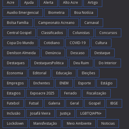
Acre
Ajuda
Alerta
Alto Acre
Artigo
Auxilio Emergencial
Biometria
Boa Notícia
Bolsa Família
Campeonato Acreano
Carnaval
Central Gospel
Classificados
Colunistas
Concursos
Copa Do Mundo
Cotidiano
COVID-19
Cultura
Denilson Almeida
Denúncia
Descaso
Destaque
Destaques
DestaquesPolitica
Deu Ruim
Do Interior
Economia
Editorial
Educação
Eleições
Empregos
Enchentes
ENEM
Esporte
Estágio
Estagios
Expoacre 2025
Feriado
Fiscalização
Futebol
Futsal
Galeria
Geral
Gospel
IBGE
Inclusão
Josafá Vieira
Justiça
LGBTQIAPN+
Lockdown
Manisfestação
Meio Ambiente
Noticias