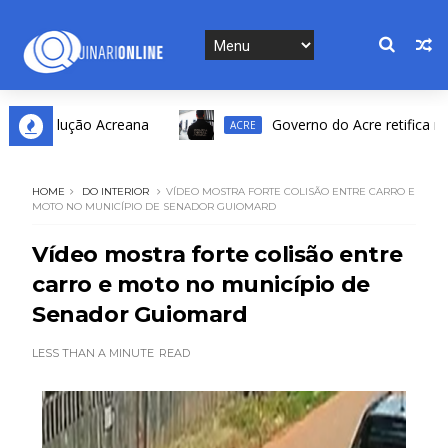
Revolução Acreana
Governo do Acre retifica resulta
ACRE
HOME
DO INTERIOR
VÍDEO MOSTRA FORTE COLISÃO ENTRE CARRO E
MOTO NO MUNICÍPIO DE SENADOR GUIOMARD
Vídeo mostra forte colisão entre
carro e moto no município de
Senador Guiomard
LESS THAN A MINUTE
READ