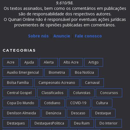
9.610/98.
Os textos assinados, bem como os comentários em publicações
são de responsabilidade dos respectivos autores.
O Quinari Online não é responsável por eventuais ações jurídicas
provenientes de opiniões publicadas em comentários.
Sobre nós
|
Anuncie
|
Fale conosco
CATEGORIAS
Acre
Ajuda
Alerta
Alto Acre
Artigo
Auxilio Emergencial
Biometria
Boa Notícia
Bolsa Família
Campeonato Acreano
Carnaval
Central Gospel
Classificados
Colunistas
Concursos
Copa Do Mundo
Cotidiano
COVID-19
Cultura
Denilson Almeida
Denúncia
Descaso
Destaque
Destaques
DestaquesPolitica
Deu Ruim
Do Interior