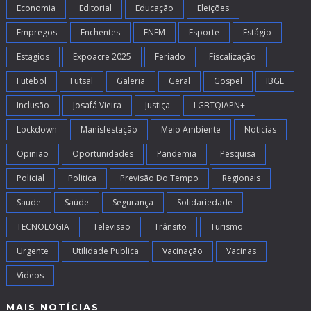
Economia
Editorial
Educação
Eleições
Empregos
Enchentes
ENEM
Esporte
Estágio
Estagios
Expoacre 2025
Feriado
Fiscalização
Futebol
Futsal
Galeria
Geral
Gospel
IBGE
Inclusão
Josafá Vieira
Justiça
LGBTQIAPN+
Lockdown
Manisfestação
Meio Ambiente
Noticias
Opiniao
Oportunidades
Pandemia
Pesquisa
Policial
Politica
Previsão Do Tempo
Regionais
Saude
Saúde
Segurança
Solidariedade
TECNOLOGIA
Televisao
Trânsito
Turismo
Urgente
Utilidade Publica
Vacinação
Vacinas
Videos
MAIS NOTÍCIAS