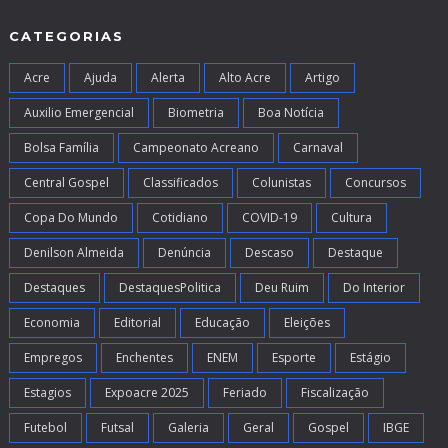
CATEGORIAS
Acre
Ajuda
Alerta
Alto Acre
Artigo
Auxilio Emergencial
Biometria
Boa Notícia
Bolsa Família
Campeonato Acreano
Carnaval
Central Gospel
Classificados
Colunistas
Concursos
Copa Do Mundo
Cotidiano
COVID-19
Cultura
Denilson Almeida
Denúncia
Descaso
Destaque
Destaques
DestaquesPolitica
Deu Ruim
Do Interior
Economia
Editorial
Educação
Eleições
Empregos
Enchentes
ENEM
Esporte
Estágio
Estagios
Expoacre 2025
Feriado
Fiscalização
Futebol
Futsal
Galeria
Geral
Gospel
IBGE