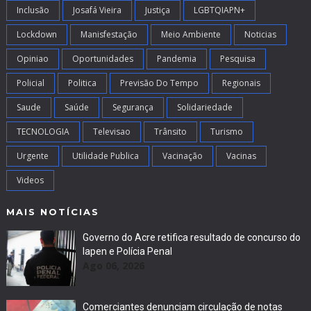
Inclusão
Josafá Vieira
Justiça
LGBTQIAPN+
Lockdown
Manisfestação
Meio Ambiente
Noticias
Opiniao
Oportunidades
Pandemia
Pesquisa
Policial
Politica
Previsão Do Tempo
Regionais
Saude
Saúde
Segurança
Solidariedade
TECNOLOGIA
Televisao
Trânsito
Turismo
Urgente
Utilidade Publica
Vacinação
Vacinas
Videos
MAIS NOTÍCIAS
Governo do Acre retifica resultado de concurso do
Iapen e Polícia Penal
Ago 06, 2026
Comerciantes denunciam circulação de notas