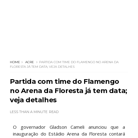
HOME
ACRE
PARTIDA COM TIME DO FLAMENGO NO ARENA DA
FLORESTA JÁ TEM DATA; VEJA DETALHES
Partida com time do Flamengo
no Arena da Floresta já tem data;
veja detalhes
LESS THAN A MINUTE
READ
O governador Gladson Cameli anunciou que a
inauguração do Estádio Arena da Floresta contará