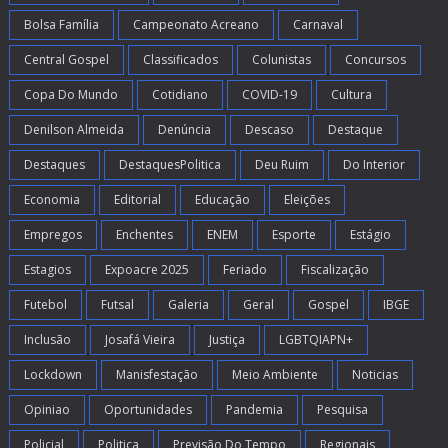
Bolsa Família
Campeonato Acreano
Carnaval
Central Gospel
Classificados
Colunistas
Concursos
Copa Do Mundo
Cotidiano
COVID-19
Cultura
Denilson Almeida
Denúncia
Descaso
Destaque
Destaques
DestaquesPolitica
Deu Ruim
Do Interior
Economia
Editorial
Educação
Eleições
Empregos
Enchentes
ENEM
Esporte
Estágio
Estagios
Expoacre 2025
Feriado
Fiscalização
Futebol
Futsal
Galeria
Geral
Gospel
IBGE
Inclusão
Josafá Vieira
Justiça
LGBTQIAPN+
Lockdown
Manisfestação
Meio Ambiente
Noticias
Opiniao
Oportunidades
Pandemia
Pesquisa
Policial
Politica
Previsão Do Tempo
Regionais