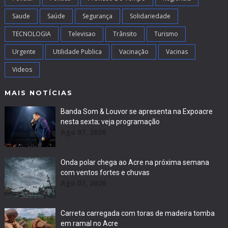
Saude
Saúde
Segurança
Solidariedade
TECNOLOGIA
Televisao
Trânsito
Turismo
Urgente
Utilidade Publica
Vacinação
Vacinas
Videos
MAIS NOTÍCIAS
Banda Som & Louvor se apresenta na Expoacre
nesta sexta; veja programação
Ago 07, 2026
Onda polar chega ao Acre na próxima semana
com ventos fortes e chuvas
Ago 07, 2026
Carreta carregada com toras de madeira tomba
em ramal no Acre