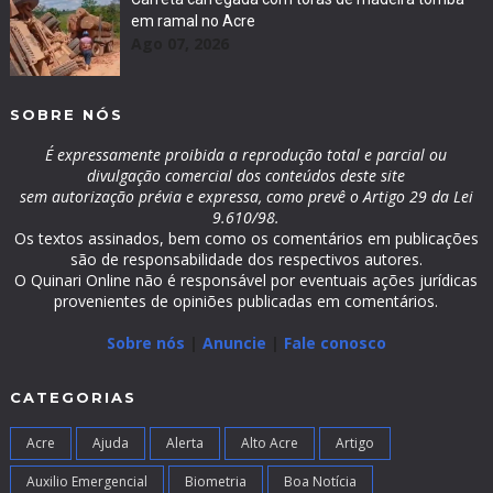
em ramal no Acre
Ago 07, 2026
SOBRE NÓS
É expressamente proibida a reprodução total e parcial ou
divulgação comercial dos conteúdos deste site
sem autorização prévia e expressa, como prevê o Artigo 29 da Lei
9.610/98.
Os textos assinados, bem como os comentários em publicações
são de responsabilidade dos respectivos autores.
O Quinari Online não é responsável por eventuais ações jurídicas
provenientes de opiniões publicadas em comentários.
Sobre nós
|
Anuncie
|
Fale conosco
CATEGORIAS
Acre
Ajuda
Alerta
Alto Acre
Artigo
Auxilio Emergencial
Biometria
Boa Notícia