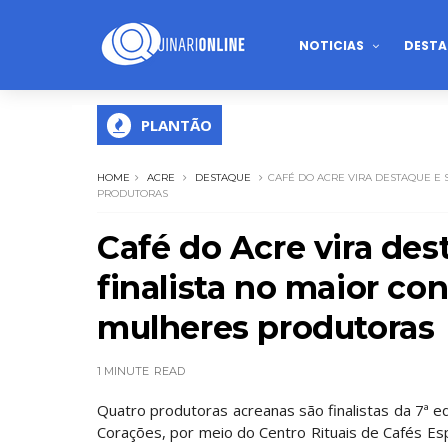
NOTICIAS
DESTA
PLANTÃO
HOME
ACRE
DESTAQUE
CAFÉ DO ACRE VIRA DESTAQUE E
PRODUTORAS
Café do Acre vira de
finalista no maior c
mulheres produtoras
1 MINUTE
READ
Quatro produtoras acreanas são finalistas da 7ª 
Corações, por meio do Centro Rituais de Cafés Esp