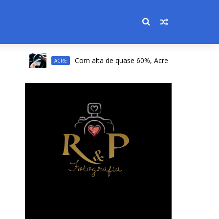
Com alta de quase 60%, Acre registra a 2ª maior alta do 
ACRE
s
s