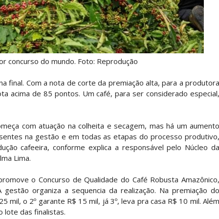
ior concurso do mundo. Foto: Reprodução
na final. Com a nota de corte da premiação alta, para a produtor
ota acima de 85 pontos. Um café, para ser considerado especial
começa com atuação na colheita e secagem, mas há um aument
sentes na gestão e em todas as etapas do processo produtivo
dução cafeeira, conforme explica a responsável pelo Núcleo d
lma Lima.
 promove o Concurso de Qualidade do Café Robusta Amazônico
 gestão organiza a sequencia da realização. Na premiação d
 mil, o 2º garante R$ 15 mil, já 3º, leva pra casa R$ 10 mil. Alé
lote das finalistas.