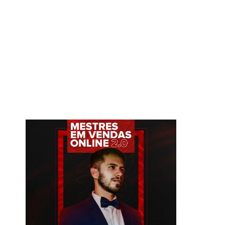
a
,
o
,
a
,
o
m