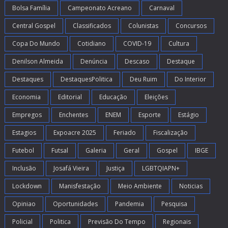
Bolsa Família
Campeonato Acreano
Carnaval
Central Gospel
Classificados
Colunistas
Concursos
Copa Do Mundo
Cotidiano
COVID-19
Cultura
Denilson Almeida
Denúncia
Descaso
Destaque
Destaques
DestaquesPolitica
Deu Ruim
Do Interior
Economia
Editorial
Educação
Eleições
Empregos
Enchentes
ENEM
Esporte
Estágio
Estagios
Expoacre 2025
Feriado
Fiscalização
Futebol
Futsal
Galeria
Geral
Gospel
IBGE
Inclusão
Josafá Vieira
Justiça
LGBTQIAPN+
Lockdown
Manisfestação
Meio Ambiente
Noticias
Opiniao
Oportunidades
Pandemia
Pesquisa
Policial
Politica
Previsão Do Tempo
Regionais