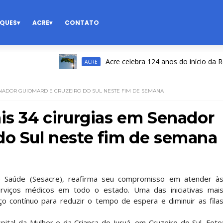
QUES
ACRE
CONTATO
Acre celebra 124 anos do início da Revolu
ACRE
ENADOR GUIOMARD E CRUZEIRO DO SUL NESTE FIM DE SEMANA
is 34 cirurgias em Senador
do Sul neste fim de semana
e Saúde (Sesacre), reafirma seu compromisso em atender à
rviços médicos em todo o estado. Uma das iniciativas mai
 contínuo para reduzir o tempo de espera e diminuir as fila
pital da Mulher e da Criança do Juruá, em Cruzeiro do Sul. Foto