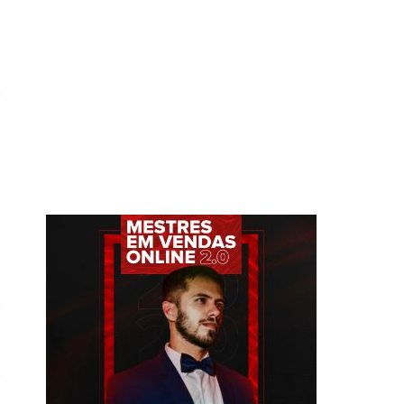
,
a
o
e