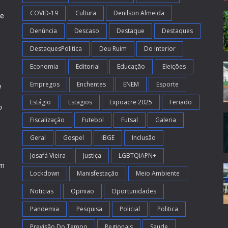
COVID-19
Cultura
Denilson Almeida
de
Denúncia
Descaso
Destaque
Destaques
DestaquesPolitica
Deu Ruim
Do Interior
Economia
Editorial
Educação
Eleições
Empregos
Enchentes
ENEM
Esporte
l
Estágio
Estagios
Expoacre 2025
Feriado
o
Fiscalização
Futebol
Futsal
Galeria
m
s
Geral
Gospel
IBGE
Inclusão
Josafá Vieira
Justiça
LGBTQIAPN+
em
Lockdown
Manisfestação
Meio Ambiente
Noticias
Opiniao
Oportunidades
Pandemia
Pesquisa
Policial
Politica
Previsão Do Tempo
Regionais
Saude