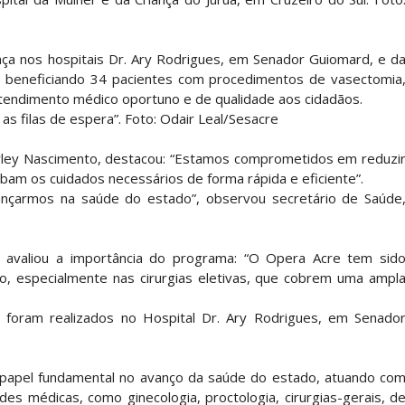
a nos hospitais Dr. Ary Rodrigues, em Senador Guiomard, e d
l, beneficiando 34 pacientes com procedimentos de vasectomia
atendimento médico oportuno e de qualidade aos cidadãos.
s filas de espera”. Foto: Odair Leal/Sesacre
hirley Nascimento, destacou: “Estamos comprometidos em reduzi
ebam os cuidados necessários de forma rápida e eficiente”.
nçarmos na saúde do estado”, observou secretário de Saúde
 avaliou a importância do programa: “O Opera Acre tem sid
, especialmente nas cirurgias eletivas, que cobrem uma ampl
 foram realizados no Hospital Dr. Ary Rodrigues, em Senado
apel fundamental no avanço da saúde do estado, atuando co
des médicas, como ginecologia, proctologia, cirurgias-gerais, d