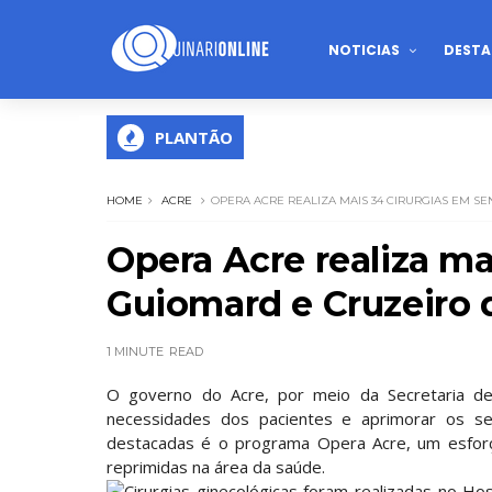
NOTICIAS
DESTA
PLANTÃO
HOME
ACRE
OPERA ACRE REALIZA MAIS 34 CIRURGIAS EM S
Opera Acre realiza ma
Guiomard e Cruzeiro 
1 MINUTE
READ
O governo do Acre, por meio da Secretaria d
necessidades dos pacientes e aprimorar os se
destacadas é o programa Opera Acre, um esforço
reprimidas na área da saúde.
Cirurgias ginecológicas foram realizadas no Hos