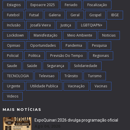
Estagios
Expoacre 2025
Feriado
Fiscalização
Futebol
Futsal
Galeria
Geral
Gospel
IBGE
Inclusão
Josafá Vieira
Justiça
LGBTQIAPN+
Lockdown
Manisfestação
Meio Ambiente
Noticias
Opiniao
Oportunidades
Pandemia
Pesquisa
Policial
Politica
Previsão Do Tempo
Regionais
Saude
Saúde
Segurança
Solidariedade
TECNOLOGIA
Televisao
Trânsito
Turismo
Urgente
Utilidade Publica
Vacinação
Vacinas
Videos
MAIS NOTÍCIAS
ExpoQuinari 2026 divulga programação oficial
Ago 04, 2026