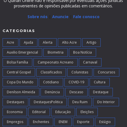
O Quinari Online não é responsável por eventuais ações jurídicas
provenientes de opiniões publicadas em comentários.
Sobre nós
|
Anuncie
|
Fale conosco
CATEGORIAS
Acre
Ajuda
Alerta
Alto Acre
Artigo
Auxilio Emergencial
Biometria
Boa Notícia
Bolsa Família
Campeonato Acreano
Carnaval
Central Gospel
Classificados
Colunistas
Concursos
Copa Do Mundo
Cotidiano
COVID-19
Cultura
Denilson Almeida
Denúncia
Descaso
Destaque
Destaques
DestaquesPolitica
Deu Ruim
Do Interior
Economia
Editorial
Educação
Eleições
Empregos
Enchentes
ENEM
Esporte
Estágio