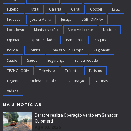
Futebol
Futsal
Galeria
Geral
Gospel
IBGE
Inclusão
Josafá Vieira
Justiça
LGBTQIAPN+
Lockdown
Manisfestação
Meio Ambiente
Noticias
Opiniao
Oportunidades
Pandemia
Pesquisa
Policial
Politica
Previsão Do Tempo
Regionais
Saude
Saúde
Segurança
Solidariedade
TECNOLOGIA
Televisao
Trânsito
Turismo
Urgente
Utilidade Publica
Vacinação
Vacinas
Videos
MAIS NOTÍCIAS
Deracre realiza Operação Verão em Senador
Guiomard
Ago 03, 2026