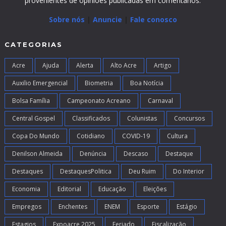
provenientes de opiniões publicadas em comentários.
Sobre nós
|
Anuncie
|
Fale conosco
CATEGORIAS
Acre
Ajuda
Alerta
Alto Acre
Artigo
Auxilio Emergencial
Biometria
Boa Notícia
Bolsa Família
Campeonato Acreano
Carnaval
Central Gospel
Classificados
Colunistas
Concursos
Copa Do Mundo
Cotidiano
COVID-19
Cultura
Denilson Almeida
Denúncia
Descaso
Destaque
Destaques
DestaquesPolitica
Deu Ruim
Do Interior
Economia
Editorial
Educação
Eleições
Empregos
Enchentes
ENEM
Esporte
Estágio
Estagios
Expoacre 2025
Feriado
Fiscalização