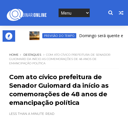
Domingo será quente e ventilado
PREVISÃO DO TEMPO
HOME
DESTAQUES
COM ATO CÍVICO PREFEITURA DE SENADOR
GUIOMARD DA INÍCIO AS COMEMORAÇÕES DE 48 ANOS DE
EMANCIPAÇÃO POLÍTICA
Com ato cívico prefeitura de
Senador Guiomard da início as
comemorações de 48 anos de
emancipação política
LESS THAN A MINUTE
READ