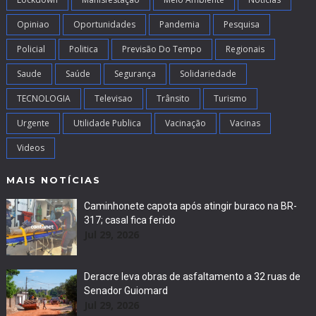
Opiniao
Oportunidades
Pandemia
Pesquisa
Policial
Politica
Previsão Do Tempo
Regionais
Saude
Saúde
Segurança
Solidariedade
TECNOLOGIA
Televisao
Trânsito
Turismo
Urgente
Utilidade Publica
Vacinação
Vacinas
Videos
MAIS NOTÍCIAS
Caminhonete capota após atingir buraco na BR-
317; casal fica ferido
Jul 29, 2026
Deracre leva obras de asfaltamento a 32 ruas de
Senador Guiomard
Jul 29, 2026