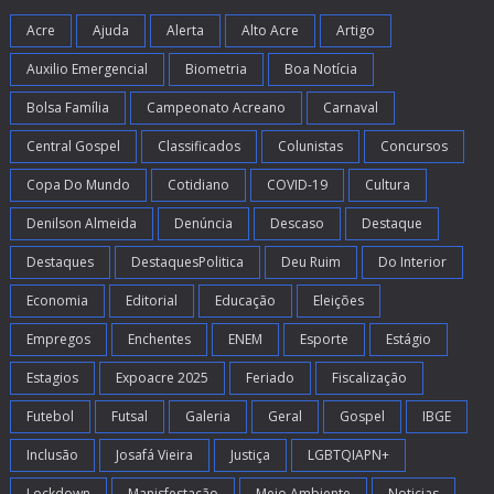
Acre
Ajuda
Alerta
Alto Acre
Artigo
Auxilio Emergencial
Biometria
Boa Notícia
Bolsa Família
Campeonato Acreano
Carnaval
Central Gospel
Classificados
Colunistas
Concursos
Copa Do Mundo
Cotidiano
COVID-19
Cultura
Denilson Almeida
Denúncia
Descaso
Destaque
Destaques
DestaquesPolitica
Deu Ruim
Do Interior
Economia
Editorial
Educação
Eleições
Empregos
Enchentes
ENEM
Esporte
Estágio
Estagios
Expoacre 2025
Feriado
Fiscalização
Futebol
Futsal
Galeria
Geral
Gospel
IBGE
Inclusão
Josafá Vieira
Justiça
LGBTQIAPN+
Lockdown
Manisfestação
Meio Ambiente
Noticias