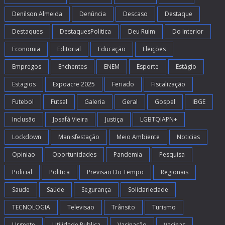
Denilson Almeida
Denúncia
Descaso
Destaque
Destaques
DestaquesPolitica
Deu Ruim
Do Interior
Economia
Editorial
Educação
Eleições
Empregos
Enchentes
ENEM
Esporte
Estágio
Estagios
Expoacre 2025
Feriado
Fiscalização
Futebol
Futsal
Galeria
Geral
Gospel
IBGE
Inclusão
Josafá Vieira
Justiça
LGBTQIAPN+
Lockdown
Manisfestação
Meio Ambiente
Noticias
Opiniao
Oportunidades
Pandemia
Pesquisa
Policial
Politica
Previsão Do Tempo
Regionais
Saude
Saúde
Segurança
Solidariedade
TECNOLOGIA
Televisao
Trânsito
Turismo
Urgente
Utilidade Publica
Vacinação
Vacinas