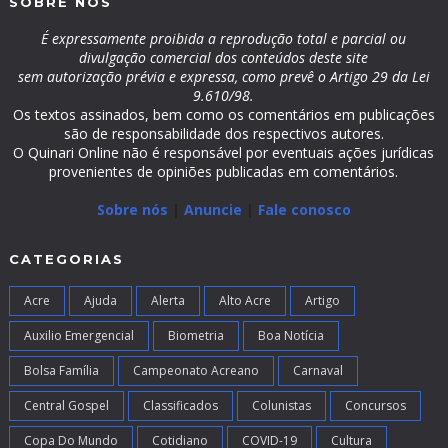
SOBRE NÓS
É expressamente proibida a reprodução total e parcial ou
divulgação comercial dos conteúdos deste site
sem autorização prévia e expressa, como prevê o Artigo 29 da Lei
9.610/98.
Os textos assinados, bem como os comentários em publicações
são de responsabilidade dos respectivos autores.
O Quinari Online não é responsável por eventuais ações jurídicas
provenientes de opiniões publicadas em comentários.
Sobre nós
|
Anuncie
|
Fale conosco
CATEGORIAS
Acre
Ajuda
Alerta
Alto Acre
Artigo
Auxilio Emergencial
Biometria
Boa Notícia
Bolsa Família
Campeonato Acreano
Carnaval
Central Gospel
Classificados
Colunistas
Concursos
Copa Do Mundo
Cotidiano
COVID-19
Cultura