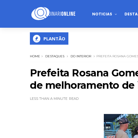
NOTICIAS
DESTA
PLANTÃO
HOME
DESTAQUES
DO INTERIOR
PREFEITA ROSANA GOME
Prefeita Rosana Gom
de melhoramento de i
LESS THAN A MINUTE
READ