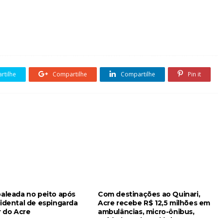
tilhe
Compartilhe
Compartilhe
Pin it
baleada no peito após
Com destinações ao Quinari,
cidental de espingarda
Acre recebe R$ 12,5 milhões em
r do Acre
ambulâncias, micro-ônibus,