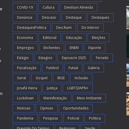
COVID-19
Cultura
Denilson Almeida
de
Denúncia
Descaso
Destaque
Destaques
DestaquesPolitica
Deu Ruim
Do Interior
Economia
Editorial
Educação
Eleições
Empregos
Enchentes
ENEM
Esporte
l
Estágio
Estagios
Expoacre 2025
Feriado
o
Fiscalização
Futebol
Futsal
Galeria
m
s
Geral
Gospel
IBGE
Inclusão
Josafá Vieira
Justiça
LGBTQIAPN+
em
Lockdown
Manisfestação
Meio Ambiente
Noticias
Opiniao
Oportunidades
Pandemia
Pesquisa
Policial
Politica
Previsão Do Tempo
Regionais
Saude