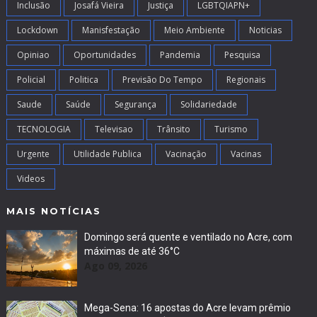
Inclusão
Josafá Vieira
Justiça
LGBTQIAPN+
Lockdown
Manisfestação
Meio Ambiente
Noticias
Opiniao
Oportunidades
Pandemia
Pesquisa
Policial
Politica
Previsão Do Tempo
Regionais
Saude
Saúde
Segurança
Solidariedade
TECNOLOGIA
Televisao
Trânsito
Turismo
Urgente
Utilidade Publica
Vacinação
Vacinas
Videos
MAIS NOTÍCIAS
Domingo será quente e ventilado no Acre, com
máximas de até 36°C
Ago 09, 2026
Mega-Sena: 16 apostas do Acre levam prêmio