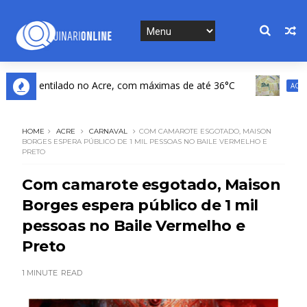
 e ventilado no Acre, com máximas de até 36°C
Me
ACRE
HOME
ACRE
CARNAVAL
COM CAMAROTE ESGOTADO, MAISON
BORGES ESPERA PÚBLICO DE 1 MIL PESSOAS NO BAILE VERMELHO E
PRETO
Com camarote esgotado, Maison
Borges espera público de 1 mil
pessoas no Baile Vermelho e
Preto
1 MINUTE
READ