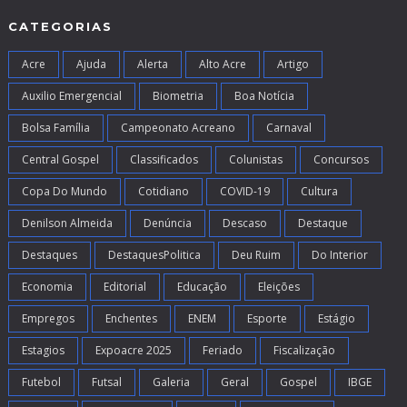
CATEGORIAS
Acre
Ajuda
Alerta
Alto Acre
Artigo
Auxilio Emergencial
Biometria
Boa Notícia
Bolsa Família
Campeonato Acreano
Carnaval
Central Gospel
Classificados
Colunistas
Concursos
Copa Do Mundo
Cotidiano
COVID-19
Cultura
Denilson Almeida
Denúncia
Descaso
Destaque
Destaques
DestaquesPolitica
Deu Ruim
Do Interior
Economia
Editorial
Educação
Eleições
Empregos
Enchentes
ENEM
Esporte
Estágio
Estagios
Expoacre 2025
Feriado
Fiscalização
Futebol
Futsal
Galeria
Geral
Gospel
IBGE