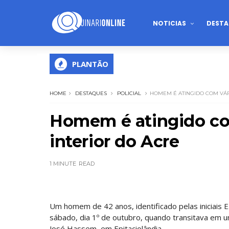
NOTICIAS
DESTA
PLANTÃO
HOME
DESTAQUES
POLICIAL
HOMEM É ATINGIDO COM VÁRI
Homem é atingido com
interior do Acre
1 MINUTE
READ
Um homem de 42 anos, identificado pelas iniciais E. 
sábado, dia 1º de outubro, quando transitava em 
José Hassem, em Epitaciolândia.