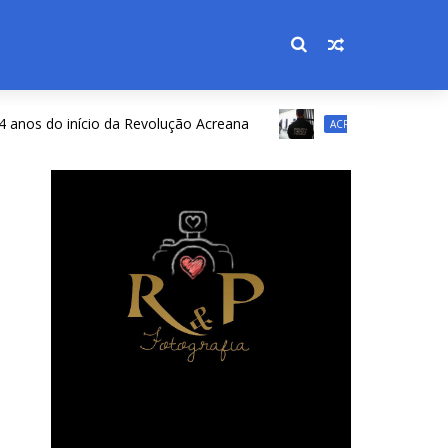
do início da Revolução Acreana
Governo do Acre re
ACRE