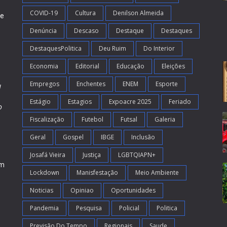
COVID-19
Cultura
Denilson Almeida
de
Denúncia
Descaso
Destaque
Destaques
DestaquesPolitica
Deu Ruim
Do Interior
Economia
Editorial
Educação
Eleições
Empregos
Enchentes
ENEM
Esporte
l
Estágio
Estagios
Expoacre 2025
Feriado
o
Fiscalização
Futebol
Futsal
Galeria
m
s
Geral
Gospel
IBGE
Inclusão
Josafá Vieira
Justiça
LGBTQIAPN+
em
Lockdown
Manisfestação
Meio Ambiente
Noticias
Opiniao
Oportunidades
Pandemia
Pesquisa
Policial
Politica
Previsão Do Tempo
Regionais
Saude