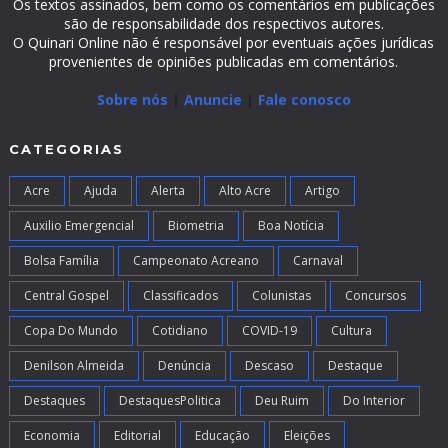
Os textos assinados, bem como os comentários em publicações
são de responsabilidade dos respectivos autores.
O Quinari Online não é responsável por eventuais ações jurídicas
provenientes de opiniões publicadas em comentários.
Sobre nós
|
Anuncie
|
Fale conosco
CATEGORIAS
Acre
Ajuda
Alerta
Alto Acre
Artigo
Auxilio Emergencial
Biometria
Boa Notícia
Bolsa Família
Campeonato Acreano
Carnaval
Central Gospel
Classificados
Colunistas
Concursos
Copa Do Mundo
Cotidiano
COVID-19
Cultura
Denilson Almeida
Denúncia
Descaso
Destaque
Destaques
DestaquesPolitica
Deu Ruim
Do Interior
Economia
Editorial
Educação
Eleições