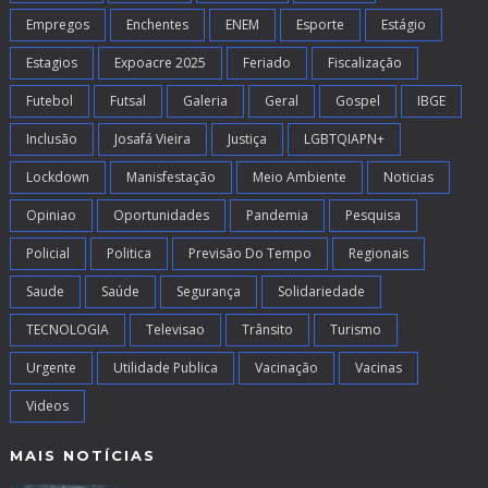
Empregos
Enchentes
ENEM
Esporte
Estágio
Estagios
Expoacre 2025
Feriado
Fiscalização
Futebol
Futsal
Galeria
Geral
Gospel
IBGE
Inclusão
Josafá Vieira
Justiça
LGBTQIAPN+
Lockdown
Manisfestação
Meio Ambiente
Noticias
Opiniao
Oportunidades
Pandemia
Pesquisa
Policial
Politica
Previsão Do Tempo
Regionais
Saude
Saúde
Segurança
Solidariedade
TECNOLOGIA
Televisao
Trânsito
Turismo
Urgente
Utilidade Publica
Vacinação
Vacinas
Videos
MAIS NOTÍCIAS