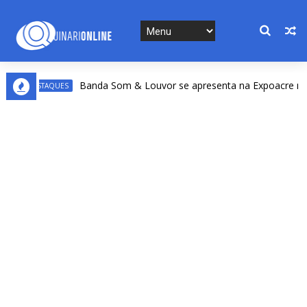
Banda Som & Louvor se apresenta na Expoacre nesta sex
DESTAQUES