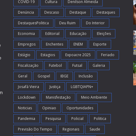
COVID-19
Cultura
Denilson Almeida
Denúncia
Descaso
Destaque
Destaques
DestaquesPolitica
Deu Ruim
Do Interior
Economia
Editorial
Educação
Eleições
Empregos
Enchentes
ENEM
Esporte
l
Estágio
Estagios
Expoacre 2025
Feriado
o
Fiscalização
Futebol
Futsal
Galeria
m
s
Geral
Gospel
IBGE
Inclusão
Josafá Vieira
Justiça
LGBTQIAPN+
em
Lockdown
Manisfestação
Meio Ambiente
Noticias
Opiniao
Oportunidades
Pandemia
Pesquisa
Policial
Politica
Previsão Do Tempo
Regionais
Saude