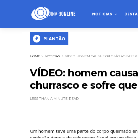
NOTICIAS
DESTA
PLANTÃO
HOME
NOTICIAS
VÍDEO: HOMEM CAUSA EXPLOSÃO AO FAZER
VÍDEO: homem causa 
churrasco e sofre qu
LESS THAN A MINUTE
READ
Um homem teve uma parte do corpo queimado enqu
explosão depois de colocarem álcool em um disco