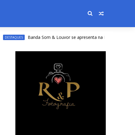
Banda Som & Louvor se apresenta na Expoacre nesta sexta;
AQUES