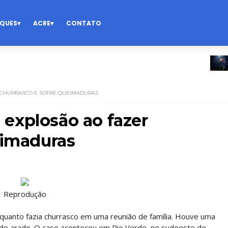
QUES
ACRE
CONTATO
DEST
 CHURRASCO E SOFRE QUEIMADURAS
explosão ao fazer
eimaduras
Reprodução
anto fazia churrasco em uma reunião de família. Houve uma
 de arado. O caso aconteceu em Rio Verde, no sudoeste de