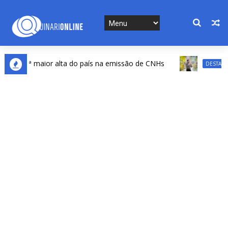
a 2ª maior alta do país na emissão de CNHs
P
DESTAQUES