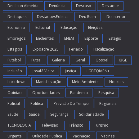
Denilson Almeida
Denúncia
Descaso
Destaque
Destaques
DestaquesPolitica
Deu Ruim
Do Interior
Economia
Editorial
Educação
Eleições
Empregos
Enchentes
ENEM
Esporte
Estágio
Estagios
Expoacre 2025
Feriado
Fiscalização
Futebol
Futsal
Galeria
Geral
Gospel
IBGE
Inclusão
Josafá Vieira
Justiça
LGBTQIAPN+
Lockdown
Manisfestação
Meio Ambiente
Noticias
Opiniao
Oportunidades
Pandemia
Pesquisa
Policial
Politica
Previsão Do Tempo
Regionais
Saude
Saúde
Segurança
Solidariedade
TECNOLOGIA
Televisao
Trânsito
Turismo
Urgente
Utilidade Publica
Vacinação
Vacinas