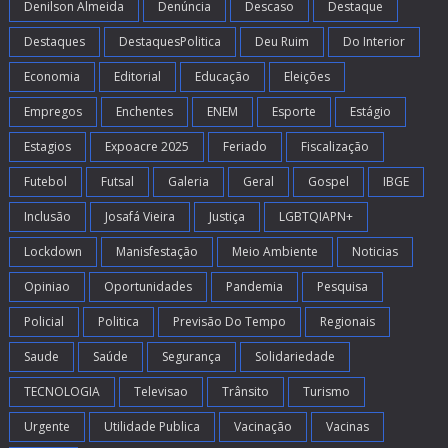
Denilson Almeida
Denúncia
Descaso
Destaque
Destaques
DestaquesPolitica
Deu Ruim
Do Interior
Economia
Editorial
Educação
Eleições
Empregos
Enchentes
ENEM
Esporte
Estágio
Estagios
Expoacre 2025
Feriado
Fiscalização
Futebol
Futsal
Galeria
Geral
Gospel
IBGE
Inclusão
Josafá Vieira
Justiça
LGBTQIAPN+
Lockdown
Manisfestação
Meio Ambiente
Noticias
Opiniao
Oportunidades
Pandemia
Pesquisa
Policial
Politica
Previsão Do Tempo
Regionais
Saude
Saúde
Segurança
Solidariedade
TECNOLOGIA
Televisao
Trânsito
Turismo
Urgente
Utilidade Publica
Vacinação
Vacinas