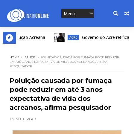
 Revolução Acreana
Governo do Acre retifica result
ACRE
HOME
SAÚDE
POLUIÇÃO CAUSADA POR FUMAÇA PODE REDUZIR
EM ATÉ 3 ANOS EXPECTATIVA DE VIDA DOS ACREANOS, AFIRMA
PESQUISADOR
Poluição causada por fumaça
pode reduzir em até 3 anos
expectativa de vida dos
acreanos, afirma pesquisador
1 MINUTE
READ