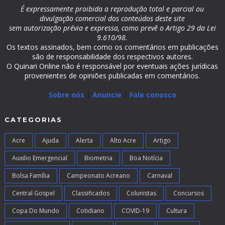
É expressamente proibida a reprodução total e parcial ou
divulgação comercial dos conteúdos deste site
sem autorização prévia e expressa, como prevê o Artigo 29 da Lei
9.610/98.
Os textos assinados, bem como os comentários em publicações
são de responsabilidade dos respectivos autores.
O Quinari Online não é responsável por eventuais ações jurídicas
provenientes de opiniões publicadas em comentários.
Sobre nós
|
Anuncie
|
Fale conosco
CATEGORIAS
Acre
Ajuda
Alerta
Alto Acre
Artigo
Auxilio Emergencial
Biometria
Boa Notícia
Bolsa Família
Campeonato Acreano
Carnaval
Central Gospel
Classificados
Colunistas
Concursos
Copa Do Mundo
Cotidiano
COVID-19
Cultura