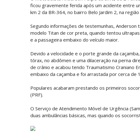
ficou gravemente ferida após um acidente entre um
km 2 da BR-364, no bairro Belo Jardim 2, na região
Segundo informações de testemunhas, Anderson tr
modelo Titan de cor preta, quando tentou ultrapa
e a passageira embaixo do veículo maior.
Devido a velocidade e o porte grande da caçamba,
tórax, no abdômen e uma dilaceração na perna dire
de crânio e acabou tendo Traumatismo Craniano Enc
embaixo da caçamba e foi arrastada por cerca de 
Populares acabaram prestando os primeiros socorr
(PRF).
O Serviço de Atendimento Móvel de Urgência (Samu
duas ambulâncias básicas, mas quando os socorrist