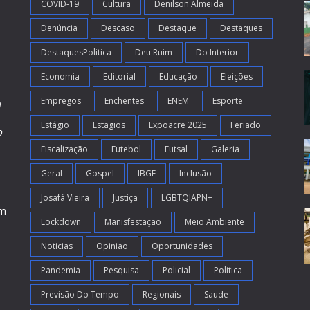
COVID-19
Cultura
Denilson Almeida
Denúncia
Descaso
Destaque
Destaques
DestaquesPolitica
Deu Ruim
Do Interior
Economia
Editorial
Educação
Eleições
Empregos
Enchentes
ENEM
Esporte
l
Estágio
Estagios
Expoacre 2025
Feriado
o
Fiscalização
Futebol
Futsal
Galeria
m
s
Geral
Gospel
IBGE
Inclusão
Josafá Vieira
Justiça
LGBTQIAPN+
em
Lockdown
Manisfestação
Meio Ambiente
Noticias
Opiniao
Oportunidades
Pandemia
Pesquisa
Policial
Politica
Previsão Do Tempo
Regionais
Saude