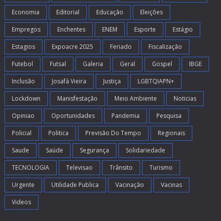
Economia
Editorial
Educação
Eleições
Empregos
Enchentes
ENEM
Esporte
Estágio
Estagios
Expoacre 2025
Feriado
Fiscalização
Futebol
Futsal
Galeria
Geral
Gospel
IBGE
Inclusão
Josafá Vieira
Justiça
LGBTQIAPN+
Lockdown
Manisfestação
Meio Ambiente
Noticias
Opiniao
Oportunidades
Pandemia
Pesquisa
Policial
Politica
Previsão Do Tempo
Regionais
Saude
Saúde
Segurança
Solidariedade
TECNOLOGIA
Televisao
Trânsito
Turismo
Urgente
Utilidade Publica
Vacinação
Vacinas
Videos