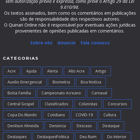
sem autorização prévia e expressa, como prevê o Artigo 29 da Lei
9.610/98.
Os textos assinados, bem como os comentários em publicações
são de responsabilidade dos respectivos autores.
O Quinari Online não é responsável por eventuais ações jurídicas
provenientes de opiniões publicadas em comentários.
Sobre nós
|
Anuncie
|
Fale conosco
CATEGORIAS
Acre
Ajuda
Alerta
Alto Acre
Artigo
Auxilio Emergencial
Biometria
Boa Notícia
Bolsa Família
Campeonato Acreano
Carnaval
Central Gospel
Classificados
Colunistas
Concursos
Copa Do Mundo
Cotidiano
COVID-19
Cultura
Denilson Almeida
Denúncia
Descaso
Destaque
Destaques
DestaquesPolitica
Deu Ruim
Do Interior