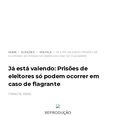
HOME
ELEIÇÕES
POLITICA
JÁ ESTÁ VALENDO: PRISÕES DE
ELEITORES SÓ PODEM OCORRER EM CASO DE FLAGRANTE
Já está valendo: Prisões de
eleitores só podem ocorrer em
caso de flagrante
1 MINUTE
READ
REPRODUÇÃO