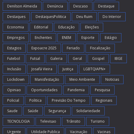
Denilson Almeida
Denúncia
Descaso
Destaque
Destaques
DestaquesPolitica
Deu Ruim
Do Interior
Economia
Editorial
Educação
Eleições
Empregos
Enchentes
ENEM
Esporte
Estágio
Estagios
Expoacre 2025
Feriado
Fiscalização
Futebol
Futsal
Galeria
Geral
Gospel
IBGE
Inclusão
Josafá Vieira
Justiça
LGBTQIAPN+
Lockdown
Manisfestação
Meio Ambiente
Noticias
Opiniao
Oportunidades
Pandemia
Pesquisa
Policial
Politica
Previsão Do Tempo
Regionais
Saude
Saúde
Segurança
Solidariedade
TECNOLOGIA
Televisao
Trânsito
Turismo
Urgente
Utilidade Publica
Vacinação
Vacinas