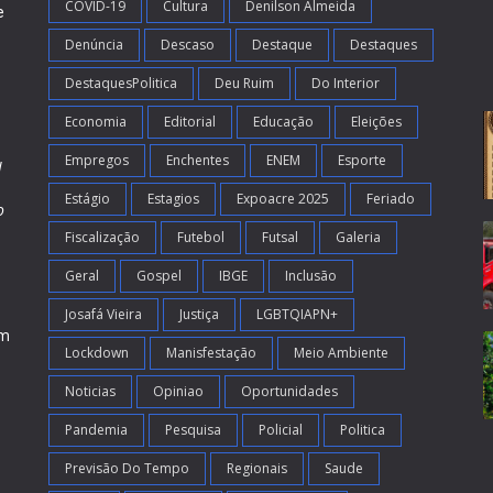
COVID-19
Cultura
Denilson Almeida
e
Denúncia
Descaso
Destaque
Destaques
DestaquesPolitica
Deu Ruim
Do Interior
Economia
Editorial
Educação
Eleições
Empregos
Enchentes
ENEM
Esporte
l
Estágio
Estagios
Expoacre 2025
Feriado
o
Fiscalização
Futebol
Futsal
Galeria
m
s
Geral
Gospel
IBGE
Inclusão
Josafá Vieira
Justiça
LGBTQIAPN+
em
Lockdown
Manisfestação
Meio Ambiente
Noticias
Opiniao
Oportunidades
Pandemia
Pesquisa
Policial
Politica
Previsão Do Tempo
Regionais
Saude