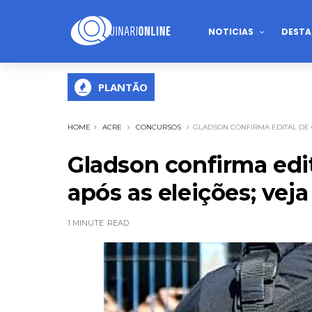
NOTICIAS
DESTA
PLANTÃO
HOME
ACRE
CONCURSOS
GLADSON CONFIRMA EDITAL DE 
Gladson confirma edi
após as eleições; vej
1 MINUTE
READ