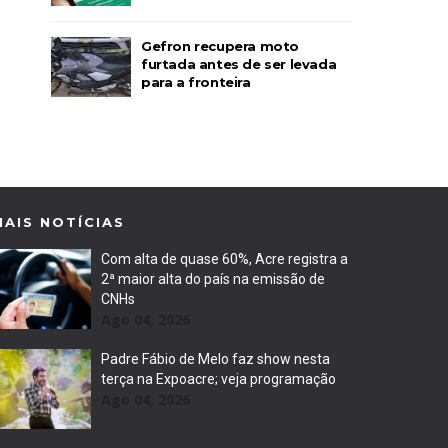
Gefron recupera moto
furtada antes de ser levada
para a fronteira
MAIS NOTÍCIAS
Com alta de quase 60%, Acre registra a
2ª maior alta do país na emissão de
CNHs
Ago 04, 2026
Padre Fábio de Melo faz show nesta
terça na Expoacre; veja programação
Ago 04, 2026