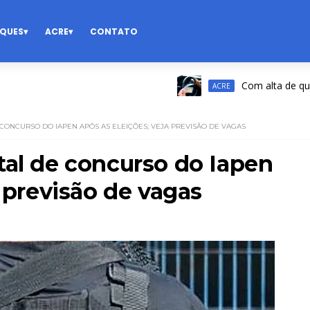
QUES
ACRE
CONTATO
Com alta de quase 60%
ACRE
CONCURSO DO IAPEN APÓS AS ELEIÇÕES; VEJA PREVISÃO DE VAGAS
tal de concurso do Iapen
a previsão de vagas