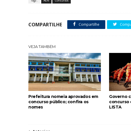
Tags :
Acre
Concursos
COMPARTILHE
Compartilhe
Compar
VEJA TAMBÉM
Prefeitura nomeia aprovados em
Governo c
concurso público; confira os
concurso 
nomes
LISTA