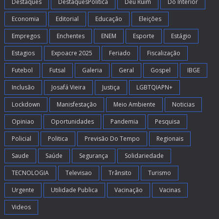
Destaques
DestaquesPolitica
Deu Ruim
Do Interior
Economia
Editorial
Educação
Eleições
Empregos
Enchentes
ENEM
Esporte
Estágio
Estagios
Expoacre 2025
Feriado
Fiscalização
Futebol
Futsal
Galeria
Geral
Gospel
IBGE
Inclusão
Josafá Vieira
Justiça
LGBTQIAPN+
Lockdown
Manisfestação
Meio Ambiente
Noticias
Opiniao
Oportunidades
Pandemia
Pesquisa
Policial
Politica
Previsão Do Tempo
Regionais
Saude
Saúde
Segurança
Solidariedade
TECNOLOGIA
Televisao
Trânsito
Turismo
Urgente
Utilidade Publica
Vacinação
Vacinas
Videos