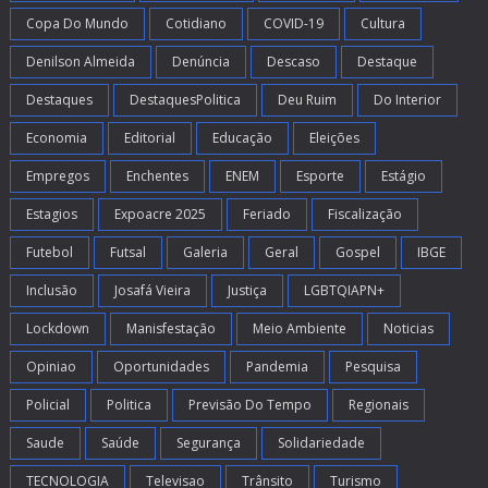
Copa Do Mundo
Cotidiano
COVID-19
Cultura
Denilson Almeida
Denúncia
Descaso
Destaque
Destaques
DestaquesPolitica
Deu Ruim
Do Interior
Economia
Editorial
Educação
Eleições
Empregos
Enchentes
ENEM
Esporte
Estágio
Estagios
Expoacre 2025
Feriado
Fiscalização
Futebol
Futsal
Galeria
Geral
Gospel
IBGE
Inclusão
Josafá Vieira
Justiça
LGBTQIAPN+
Lockdown
Manisfestação
Meio Ambiente
Noticias
Opiniao
Oportunidades
Pandemia
Pesquisa
Policial
Politica
Previsão Do Tempo
Regionais
Saude
Saúde
Segurança
Solidariedade
TECNOLOGIA
Televisao
Trânsito
Turismo