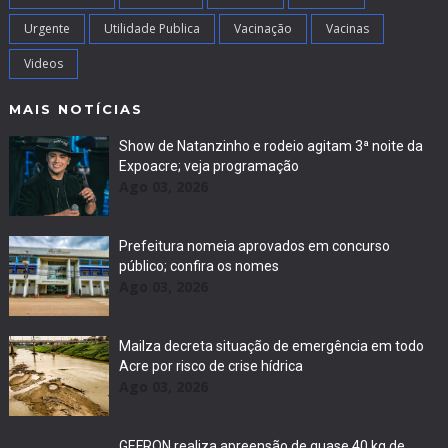
Urgente
Utilidade Publica
Vacinação
Vacinas
Videos
MAIS NOTÍCIAS
Show de Natanzinho e rodeio agitam 3ª noite da
Expoacre; veja programação
Ago 03, 2026
Prefeitura nomeia aprovados em concurso
público; confira os nomes
Ago 03, 2026
Mailza decreta situação de emergência em todo
Acre por risco de crise hídrica
Ago 03, 2026
GEFRON realiza apreensão de quase 40 kg de