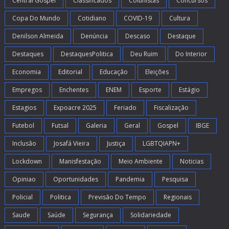
Central Gospel
Classificados
Colunistas
Concursos
Copa Do Mundo
Cotidiano
COVID-19
Cultura
Denilson Almeida
Denúncia
Descaso
Destaque
Destaques
DestaquesPolitica
Deu Ruim
Do Interior
Economia
Editorial
Educação
Eleições
Empregos
Enchentes
ENEM
Esporte
Estágio
Estagios
Expoacre 2025
Feriado
Fiscalização
Futebol
Futsal
Galeria
Geral
Gospel
IBGE
Inclusão
Josafá Vieira
Justiça
LGBTQIAPN+
Lockdown
Manisfestação
Meio Ambiente
Noticias
Opiniao
Oportunidades
Pandemia
Pesquisa
Policial
Politica
Previsão Do Tempo
Regionais
Saude
Saúde
Segurança
Solidariedade