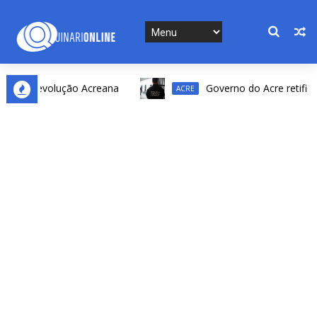
 da Revolução Acreana
Governo do Acre retifica res
ACRE