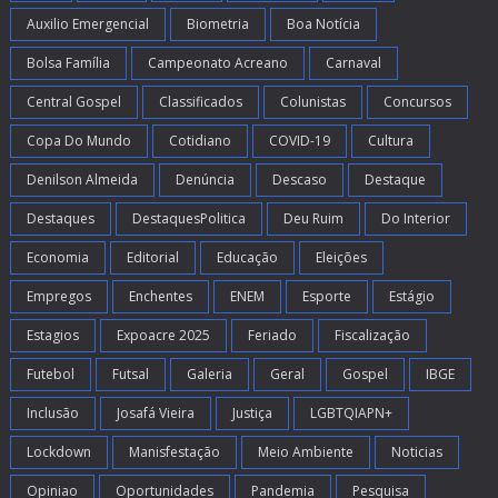
Auxilio Emergencial
Biometria
Boa Notícia
Bolsa Família
Campeonato Acreano
Carnaval
Central Gospel
Classificados
Colunistas
Concursos
Copa Do Mundo
Cotidiano
COVID-19
Cultura
Denilson Almeida
Denúncia
Descaso
Destaque
Destaques
DestaquesPolitica
Deu Ruim
Do Interior
Economia
Editorial
Educação
Eleições
Empregos
Enchentes
ENEM
Esporte
Estágio
Estagios
Expoacre 2025
Feriado
Fiscalização
Futebol
Futsal
Galeria
Geral
Gospel
IBGE
Inclusão
Josafá Vieira
Justiça
LGBTQIAPN+
Lockdown
Manisfestação
Meio Ambiente
Noticias
Opiniao
Oportunidades
Pandemia
Pesquisa