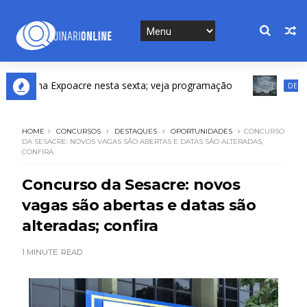
ta na Expoacre nesta sexta; veja programação
DESTAQUES
HOME
CONCURSOS
DESTAQUES
OPORTUNIDADES
CONCURSO
DA SESACRE: NOVOS VAGAS SÃO ABERTAS E DATAS SÃO ALTERADAS;
CONFIRA
Concurso da Sesacre: novos
vagas são abertas e datas são
alteradas; confira
1 MINUTE
READ