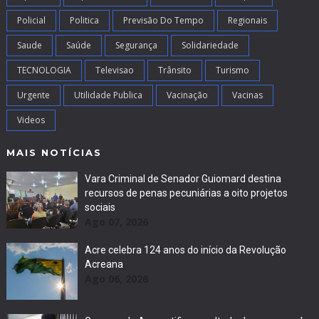
Policial
Politica
Previsão Do Tempo
Regionais
Saude
Saúde
Segurança
Solidariedade
TECNOLOGIA
Televisao
Trânsito
Turismo
Urgente
Utilidade Publica
Vacinação
Vacinas
Videos
MAIS NOTÍCIAS
Vara Criminal de Senador Guiomard destina
recursos de penas pecuniárias a oito projetos
sociais
Ago 07, 2026
Acre celebra 124 anos do início da Revolução
Acreana
Ago 06, 2026