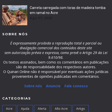
Carreta carregada com toras de madeira tomba
em ramal no Acre
Ago 07, 2026
SOBRE NÓS
É expressamente proibida a reprodução total e parcial ou
divulgação comercial dos conteúdos deste site
sem autorização prévia e expressa, como prevê o Artigo 29 da Lei
9.610/98.
Os textos assinados, bem como os comentários em publicações
são de responsabilidade dos respectivos autores.
O Quinari Online não é responsável por eventuais ações jurídicas
provenientes de opiniões publicadas em comentários.
Sobre nós
|
Anuncie
|
Fale conosco
CATEGORIAS
Acre
Ajuda
Alerta
Alto Acre
Artigo