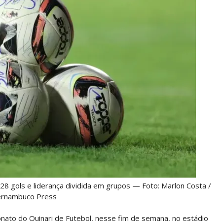
8 gols e liderança dividida em grupos — Foto: Marlon Costa /
rnambuco Press
ato do Quinari de Futebol, nesse fim de semana, no estádio