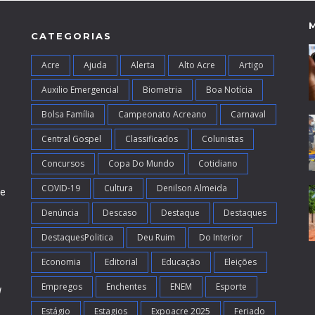
CATEGORIAS
Acre
Ajuda
Alerta
Alto Acre
Artigo
Auxilio Emergencial
Biometria
Boa Notícia
Bolsa Família
Campeonato Acreano
Carnaval
Central Gospel
Classificados
Colunistas
Concursos
Copa Do Mundo
Cotidiano
COVID-19
Cultura
Denilson Almeida
de
Denúncia
Descaso
Destaque
Destaques
DestaquesPolitica
Deu Ruim
Do Interior
Economia
Editorial
Educação
Eleições
Empregos
Enchentes
ENEM
Esporte
l
Estágio
Estagios
Expoacre 2025
Feriado