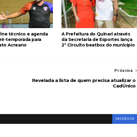
ine técnico e agenda
A Prefeitura do Quinari através
pré-temporada para
da Secretaria de Esportes lança
to Acreano
2º Circuito beatbox do município
Próxima
Revelada a lista de quem precisa atualizar o
s
CadÚnico
FACEBOOK