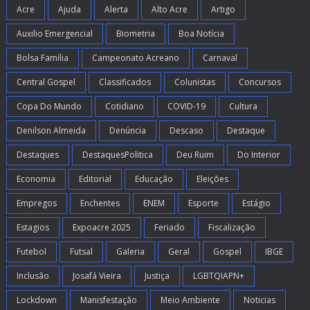
Acre
Ajuda
Alerta
Alto Acre
Artigo
Auxilio Emergencial
Biometria
Boa Notícia
Bolsa Família
Campeonato Acreano
Carnaval
Central Gospel
Classificados
Colunistas
Concursos
Copa Do Mundo
Cotidiano
COVID-19
Cultura
Denilson Almeida
Denúncia
Descaso
Destaque
Destaques
DestaquesPolitica
Deu Ruim
Do Interior
Economia
Editorial
Educação
Eleições
Empregos
Enchentes
ENEM
Esporte
Estágio
Estagios
Expoacre 2025
Feriado
Fiscalização
Futebol
Futsal
Galeria
Geral
Gospel
IBGE
Inclusão
Josafá Vieira
Justiça
LGBTQIAPN+
Lockdown
Manisfestação
Meio Ambiente
Noticias