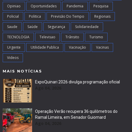
Opiniao
Oportunidades
Pandemia
Pesquisa
Policial
Politica
Previsão Do Tempo
Regionais
Saude
Saúde
Segurança
Solidariedade
TECNOLOGIA
Televisao
Trânsito
Turismo
Urgente
Utilidade Publica
Vacinação
Vacinas
Videos
MAIS NOTÍCIAS
ExpoQuinari 2026 divulga programação oficial
Ago 04, 2026
Operação Verão recupera 36 quilômetros do
Ramal Limeira, em Senador Guiomard
Ago 04, 2026