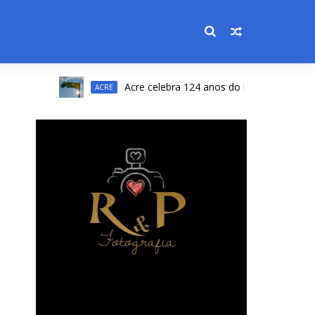
Acre celebra 124 anos do início da Revolução Ac
ACRE