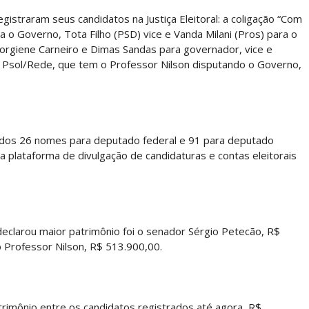
istraram seus candidatos na Justiça Eleitoral: a coligação “Com
 o Governo, Tota Filho (PSD) vice e Vanda Milani (Pros) para o
 Jorgiene Carneiro e Dimas Sandas para governador, vice e
 Psol/Rede, que tem o Professor Nilson disputando o Governo,
rados 26 nomes para deputado federal e 91 para deputado
 plataforma de divulgação de candidaturas e contas eleitorais
eclarou maior patrimônio foi o senador Sérgio Petecão, R$
o Professor Nilson, R$ 513.900,00.
trimônio entre os candidatos registrados até agora, R$