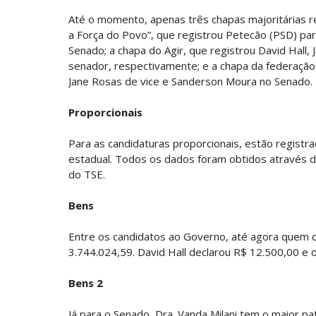
Até o momento, apenas três chapas majoritárias reg
a Força do Povo”, que registrou Petecão (PSD) para
Senado; a chapa do Agir, que registrou David Hall,
senador, respectivamente; e a chapa da federação
Jane Rosas de vice e Sanderson Moura no Senado.
Proporcionais
Para as candidaturas proporcionais, estão regist
estadual. Todos os dados foram obtidos através da
do TSE.
Bens
Entre os candidatos ao Governo, até agora quem d
3.744.024,59. David Hall declarou R$ 12.500,00 e 
Bens 2
Já para o Senado, Dra. Vanda Milani tem o maior pa