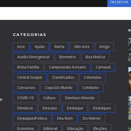
FACEBOOK
CATEGORIAS
Acre
Ajuda
Alerta
Alto Acre
Artigo
Auxilio Emergencial
Biometria
Boa Notícia
Bolsa Família
Campeonato Acreano
Carnaval
Central Gospel
Classificados
Colunistas
Concursos
Copa Do Mundo
Cotidiano
COVID-19
Cultura
Denilson Almeida
de
Denúncia
Descaso
Destaque
Destaques
DestaquesPolitica
Deu Ruim
Do Interior
Economia
Editorial
Educação
Eleições