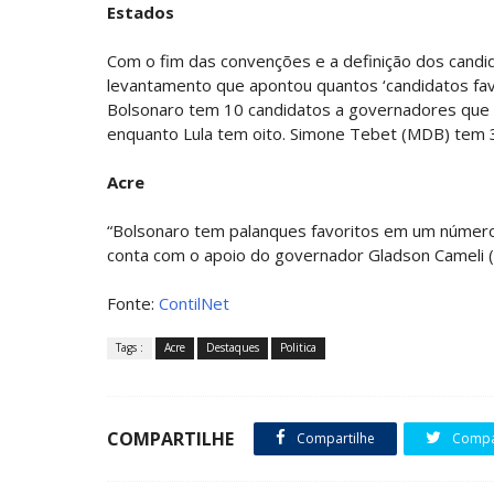
Estados
Com o fim das convenções e a definição dos candi
levantamento que apontou quantos ‘candidatos favor
Bolsonaro tem 10 candidatos a governadores que e
enquanto Lula tem oito. Simone Tebet (MDB) tem 
Acre
“Bolsonaro tem palanques favoritos em um número 
conta com o apoio do governador Gladson Cameli (
Fonte:
ContilNet
Tags :
Acre
Destaques
Politica
COMPARTILHE
Compartilhe
Compar