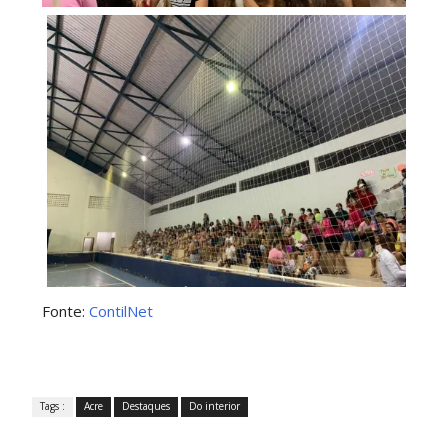
Fonte:
ContilNet
Tags :
Acre
Destaques
Do interior