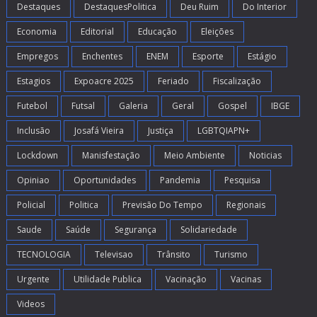
Destaques
DestaquesPolitica
Deu Ruim
Do Interior
Economia
Editorial
Educação
Eleições
Empregos
Enchentes
ENEM
Esporte
Estágio
Estagios
Expoacre 2025
Feriado
Fiscalização
Futebol
Futsal
Galeria
Geral
Gospel
IBGE
Inclusão
Josafá Vieira
Justiça
LGBTQIAPN+
Lockdown
Manisfestação
Meio Ambiente
Noticias
Opiniao
Oportunidades
Pandemia
Pesquisa
Policial
Politica
Previsão Do Tempo
Regionais
Saude
Saúde
Segurança
Solidariedade
TECNOLOGIA
Televisao
Trânsito
Turismo
Urgente
Utilidade Publica
Vacinação
Vacinas
Videos