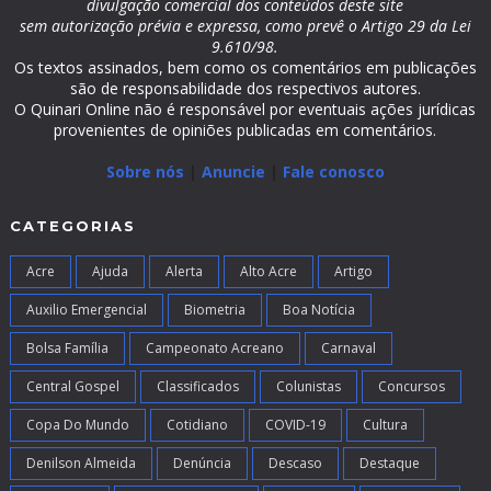
divulgação comercial dos conteúdos deste site
sem autorização prévia e expressa, como prevê o Artigo 29 da Lei
9.610/98.
Os textos assinados, bem como os comentários em publicações
são de responsabilidade dos respectivos autores.
O Quinari Online não é responsável por eventuais ações jurídicas
provenientes de opiniões publicadas em comentários.
Sobre nós
|
Anuncie
|
Fale conosco
CATEGORIAS
Acre
Ajuda
Alerta
Alto Acre
Artigo
Auxilio Emergencial
Biometria
Boa Notícia
Bolsa Família
Campeonato Acreano
Carnaval
Central Gospel
Classificados
Colunistas
Concursos
Copa Do Mundo
Cotidiano
COVID-19
Cultura
Denilson Almeida
Denúncia
Descaso
Destaque