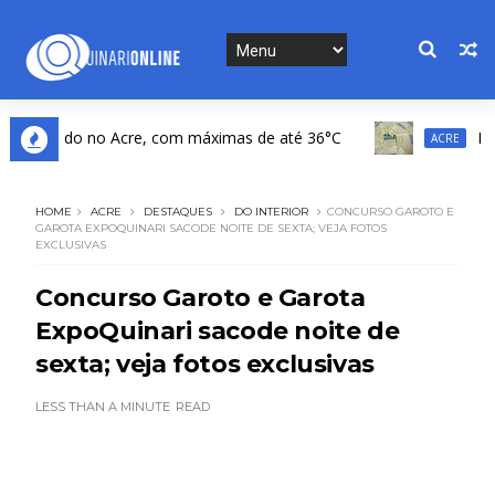
 no Acre, com máximas de até 36°C
Mega-Sena: 16
ACRE
HOME
ACRE
DESTAQUES
DO INTERIOR
CONCURSO GAROTO E
GAROTA EXPOQUINARI SACODE NOITE DE SEXTA; VEJA FOTOS
EXCLUSIVAS
Concurso Garoto e Garota
ExpoQuinari sacode noite de
sexta; veja fotos exclusivas
LESS THAN A MINUTE
READ