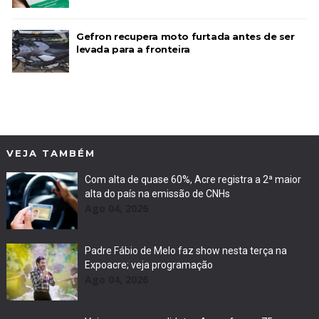
Gefron recupera moto furtada antes de ser
levada para a fronteira
VEJA TAMBÉM
Com alta de quase 60%, Acre registra a 2ª maior
alta do país na emissão de CNHs
Ago 04, 2026
Padre Fábio de Melo faz show nesta terça na
Expoacre; veja programação
Ago 04, 2026