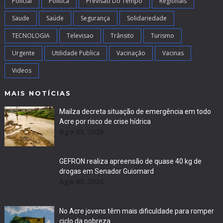
Policial
Politica
Previsão Do Tempo
Regionais
Saude
Saúde
Segurança
Solidariedade
TECNOLOGIA
Televisao
Trânsito
Turismo
Urgente
Utilidade Publica
Vacinação
Vacinas
Videos
MAIS NOTÍCIAS
Mailza decreta situação de emergência em todo
Acre por risco de crise hídrica
Ago 03, 2026
GEFRON realiza apreensão de quase 40 kg de
drogas em Senador Guiomard
Ago 03, 2026
No Acre jovens têm mais dificuldade para romper
ciclo da pobreza