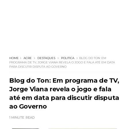
HOME
ACRE
DESTAQUES
POLITICA
BLOG DO TON: EM
PROGRAMA DE TV, JORGE VIANA REVELA O JOGO E FALA ATÉ EM DATA
PARA DISCUTIR DISPUTA AO GOVERNO
Blog do Ton: Em programa de TV,
Jorge Viana revela o jogo e fala
até em data para discutir disputa
ao Governo
1 MINUTE
READ