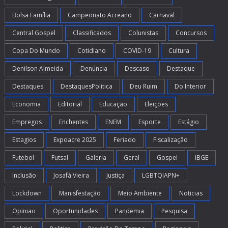
Bolsa Família
Campeonato Acreano
Carnaval
Central Gospel
Classificados
Colunistas
Concursos
Copa Do Mundo
Cotidiano
COVID-19
Cultura
Denilson Almeida
Denúncia
Descaso
Destaque
Destaques
DestaquesPolitica
Deu Ruim
Do Interior
Economia
Editorial
Educação
Eleições
Empregos
Enchentes
ENEM
Esporte
Estágio
Estagios
Expoacre 2025
Feriado
Fiscalização
Futebol
Futsal
Galeria
Geral
Gospel
IBGE
Inclusão
Josafá Vieira
Justiça
LGBTQIAPN+
Lockdown
Manisfestação
Meio Ambiente
Noticias
Opiniao
Oportunidades
Pandemia
Pesquisa