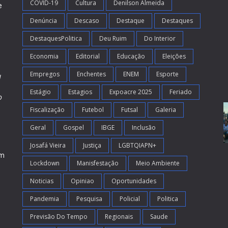
COVID-19
Cultura
Denilson Almeida
e
Denúncia
Descaso
Destaque
Destaques
DestaquesPolitica
Deu Ruim
Do Interior
Economia
Editorial
Educação
Eleições
Empregos
Enchentes
ENEM
Esporte
l
Estágio
Estagios
Expoacre 2025
Feriado
o
Fiscalização
Futebol
Futsal
Galeria
m
s
Geral
Gospel
IBGE
Inclusão
Josafá Vieira
Justiça
LGBTQIAPN+
em
Lockdown
Manisfestação
Meio Ambiente
Noticias
Opiniao
Oportunidades
Pandemia
Pesquisa
Policial
Politica
Previsão Do Tempo
Regionais
Saude