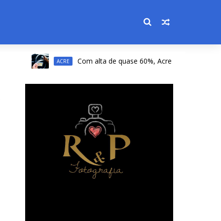
Com alta de quase 60%, Acre registra a 2ª maior a
ACRE