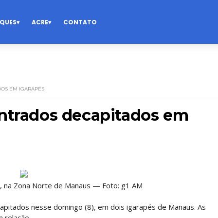
QUES
ACRE
CONTATO
DOS EM IGARAPÉS
ontrados decapitados em
L), na Zona Norte de Manaus — Foto: g1 AM
pitados nesse domingo (8), em dois igarapés de Manaus. As
 relação.