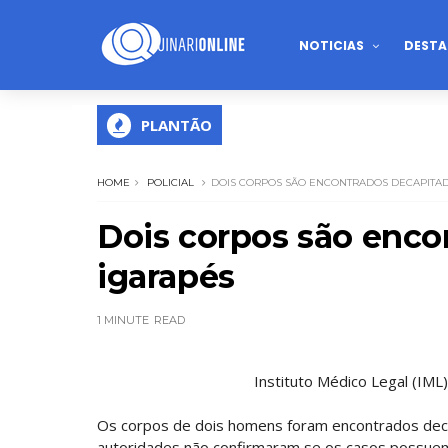
NOTICIAS
DESTA
PLANTÃO
HOME
POLICIAL
DOIS CORPOS SÃO ENCONTRADOS DECAPITA
Dois corpos são enc
igarapés
1 MINUTE
READ
Instituto Médico Legal (IM
Os corpos de dois homens foram encontrados deca
autoridades não confirmaram se os casos possuem