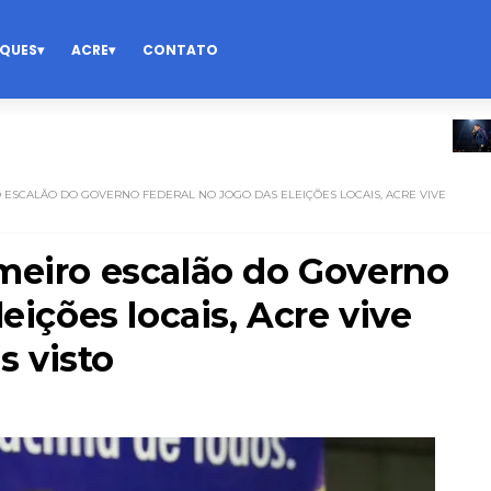
QUES
ACRE
CONTATO
DESTA
 ESCALÃO DO GOVERNO FEDERAL NO JOGO DAS ELEIÇÕES LOCAIS, ACRE VIVE
meiro escalão do Governo
eições locais, Acre vive
 visto