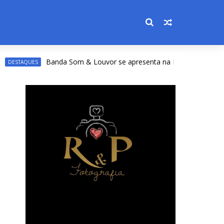
Banda Som & Louvor se apresenta na Expoacre nesta sexta; 
QUES