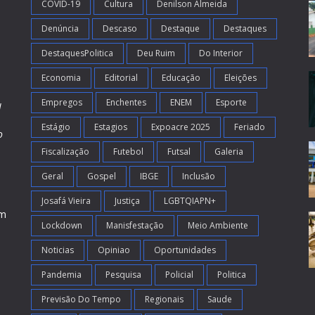
COVID-19
Cultura
Denilson Almeida
Denúncia
Descaso
Destaque
Destaques
DestaquesPolitica
Deu Ruim
Do Interior
Economia
Editorial
Educação
Eleições
Empregos
Enchentes
ENEM
Esporte
l
Estágio
Estagios
Expoacre 2025
Feriado
o
Fiscalização
Futebol
Futsal
Galeria
m
s
Geral
Gospel
IBGE
Inclusão
Josafá Vieira
Justiça
LGBTQIAPN+
em
Lockdown
Manisfestação
Meio Ambiente
Noticias
Opiniao
Oportunidades
Pandemia
Pesquisa
Policial
Politica
Previsão Do Tempo
Regionais
Saude