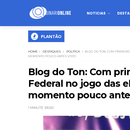
NOTICIAS
DESTA
PLANTÃO
HOME
DESTAQUES
POLITICA
BLOG DO TON: COM PRIMEIRO
MOMENTO POUCO ANTES VISTO
Blog do Ton: Com pri
Federal no jogo das el
momento pouco antes
1 MINUTE
READ