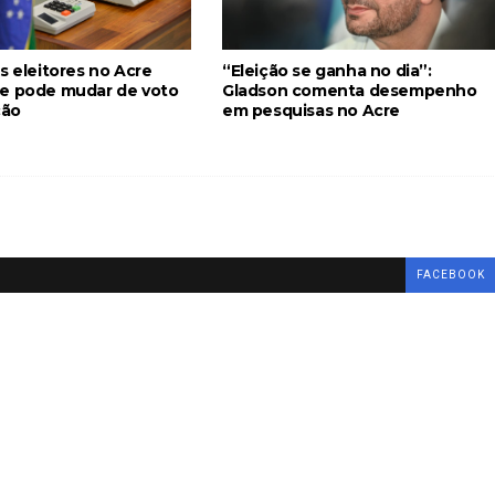
s eleitores no Acre
“Eleição se ganha no dia”:
e pode mudar de voto
Gladson comenta desempenho
ção
em pesquisas no Acre
FACEBOOK