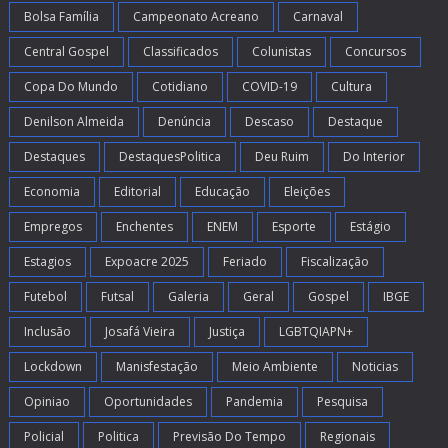
Bolsa Família
Campeonato Acreano
Carnaval
Central Gospel
Classificados
Colunistas
Concursos
Copa Do Mundo
Cotidiano
COVID-19
Cultura
Denilson Almeida
Denúncia
Descaso
Destaque
Destaques
DestaquesPolitica
Deu Ruim
Do Interior
Economia
Editorial
Educação
Eleições
Empregos
Enchentes
ENEM
Esporte
Estágio
Estagios
Expoacre 2025
Feriado
Fiscalização
Futebol
Futsal
Galeria
Geral
Gospel
IBGE
Inclusão
Josafá Vieira
Justiça
LGBTQIAPN+
Lockdown
Manisfestação
Meio Ambiente
Noticias
Opiniao
Oportunidades
Pandemia
Pesquisa
Policial
Politica
Previsão Do Tempo
Regionais