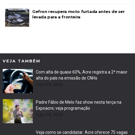
Gefron recupera moto furtada antes de ser
levada para a fronteira
VEJA TAMBÉM
Com alta de quase 60%, Acre registra a 2ª maior
alta do país na emissão de CNHs
Ago 04, 2026
Padre Fábio de Melo faz show nesta terça na
Expoacre; veja programação
Ago 04, 2026
Veja como se candidatar: Acre oferece 75 vagas