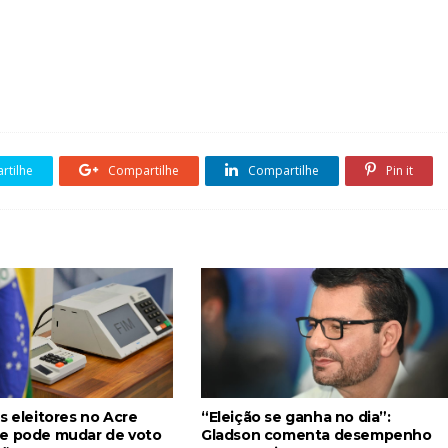
tilhe
Compartilhe
Compartilhe
Pin it
s eleitores no Acre
“Eleição se ganha no dia”:
e pode mudar de voto
Gladson comenta desempenho