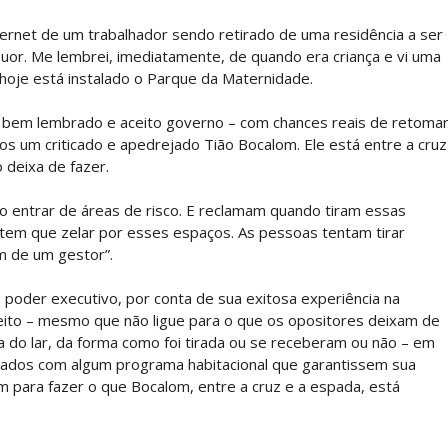
ternet de um trabalhador sendo retirado de uma residência a ser
suor. Me lembrei, imediatamente, de quando era criança e vi uma
 hoje está instalado o Parque da Maternidade.
, bem lembrado e aceito governo – com chances reais de retoma
s um criticado e apedrejado Tião Bocalom. Ele está entre a cruz
 deixa de fazer.
 entrar de áreas de risco. E reclamam quando tiram essas
a tem que zelar por esses espaços. As pessoas tentam tirar
m de um gestor”.
oder executivo, por conta de sua exitosa experiência na
efeito – mesmo que não ligue para o que os opositores deixam de
ada do lar, da forma como foi tirada ou se receberam ou não – em
lados com algum programa habitacional que garantissem sua
gem para fazer o que Bocalom, entre a cruz e a espada, está