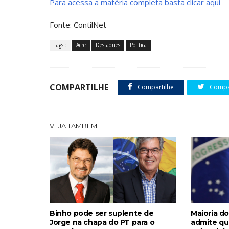
Para acessa a matéria completa basta clicar aqui
Fonte: ContilNet
Tags :
Acre
Destaques
Politica
COMPARTILHE
Compartilhe
Compar
VEJA TAMBÉM
Binho pode ser suplente de
Maioria do
Jorge na chapa do PT para o
admite qu