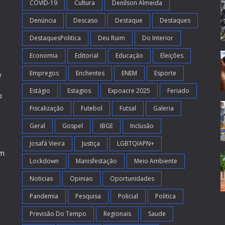
COVID-19
Cultura
Denilson Almeida
Denúncia
Descaso
Destaque
Destaques
DestaquesPolitica
Deu Ruim
Do Interior
Economia
Editorial
Educação
Eleições
Empregos
Enchentes
ENEM
Esporte
l
Estágio
Estagios
Expoacre 2025
Feriado
o
Fiscalização
Futebol
Futsal
Galeria
m
s
Geral
Gospel
IBGE
Inclusão
Josafá Vieira
Justiça
LGBTQIAPN+
em
Lockdown
Manisfestação
Meio Ambiente
Noticias
Opiniao
Oportunidades
Pandemia
Pesquisa
Policial
Politica
Previsão Do Tempo
Regionais
Saude