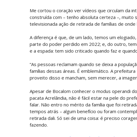
Me cortou o coração ver vídeos que circulam da in
construída com – tenho absoluta certeza –, muito 
televisionada ação de retirada de famílias de onde
A diferença é que, de um lado, temos um elogiado
parte do poder perdido em 2022; e, do outro, temo
e a espada: tem sido criticado quando faz e quando
“As pessoas reclamam quando se deixa a população
famílias dessas áreas. É emblemático. A prefeitur
proveito disso e mancham, sem merecer, a image
Apesar de Bocalom conhecer o modus operandi do p
pacata Acrelândia, não é fácil estar na pele do pr
falar. Não entro no mérito da família que foi retir
tempos atrás – algum benefício ou foram contemp
retirada dali. Só sei de uma coisa: é preciso cora
fazendo.