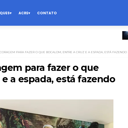
QUES
ACRE
CONTATO
DE
 CORAGEM PARA FAZER O QUE BOCALOM, ENTRE A CRUZ E A ESPADA, ESTÁ FAZENDO
agem para fazer o que
 e a espada, está fazendo