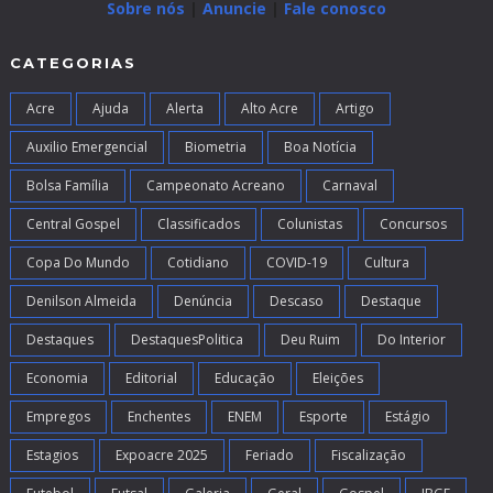
Sobre nós
|
Anuncie
|
Fale conosco
CATEGORIAS
Acre
Ajuda
Alerta
Alto Acre
Artigo
Auxilio Emergencial
Biometria
Boa Notícia
Bolsa Família
Campeonato Acreano
Carnaval
Central Gospel
Classificados
Colunistas
Concursos
Copa Do Mundo
Cotidiano
COVID-19
Cultura
Denilson Almeida
Denúncia
Descaso
Destaque
Destaques
DestaquesPolitica
Deu Ruim
Do Interior
Economia
Editorial
Educação
Eleições
Empregos
Enchentes
ENEM
Esporte
Estágio
Estagios
Expoacre 2025
Feriado
Fiscalização