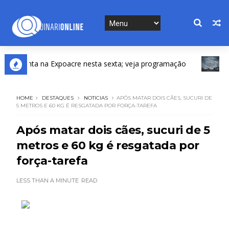
senta na Expoacre nesta sexta; veja programação
DESTA
HOME
DESTAQUES
NOTICIAS
APÓS MATAR DOIS CÃES, SUCURI DE
5 METROS E 60 KG É RESGATADA POR FORÇA-TAREFA
Após matar dois cães, sucuri de 5
metros e 60 kg é resgatada por
força-tarefa
LESS THAN A MINUTE
READ