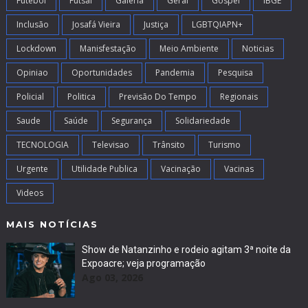
Futebol
Futsal
Galeria
Geral
Gospel
IBGE
Inclusão
Josafá Vieira
Justiça
LGBTQIAPN+
Lockdown
Manisfestação
Meio Ambiente
Noticias
Opiniao
Oportunidades
Pandemia
Pesquisa
Policial
Politica
Previsão Do Tempo
Regionais
Saude
Saúde
Segurança
Solidariedade
TECNOLOGIA
Televisao
Trânsito
Turismo
Urgente
Utilidade Publica
Vacinação
Vacinas
Videos
MAIS NOTÍCIAS
Show de Natanzinho e rodeio agitam 3ª noite da
Expoacre; veja programação
Ago 03, 2026