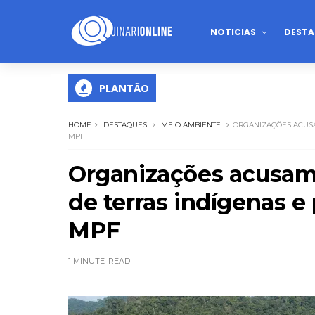
NOTICIAS
DESTA
PLANTÃO
HOME
DESTAQUES
MEIO AMBIENTE
ORGANIZAÇÕES ACUSA
MPF
Organizações acusam 
de terras indígenas 
MPF
1 MINUTE
READ