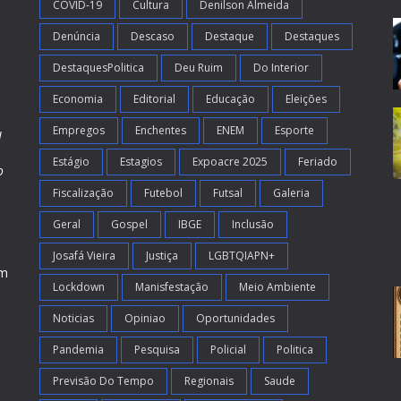
COVID-19
Cultura
Denilson Almeida
Denúncia
Descaso
Destaque
Destaques
DestaquesPolitica
Deu Ruim
Do Interior
Economia
Editorial
Educação
Eleições
Empregos
Enchentes
ENEM
Esporte
l
Estágio
Estagios
Expoacre 2025
Feriado
o
Fiscalização
Futebol
Futsal
Galeria
m
s
Geral
Gospel
IBGE
Inclusão
Josafá Vieira
Justiça
LGBTQIAPN+
em
Lockdown
Manisfestação
Meio Ambiente
Noticias
Opiniao
Oportunidades
Pandemia
Pesquisa
Policial
Politica
Previsão Do Tempo
Regionais
Saude