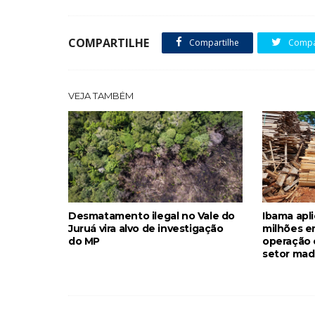
COMPARTILHE
Compartilhe
Compar
VEJA TAMBÉM
Desmatamento ilegal no Vale do
Ibama apli
Juruá vira alvo de investigação
milhões e
do MP
operação 
setor mad