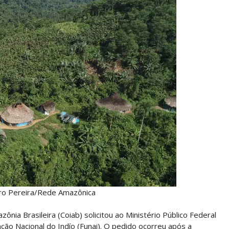
dro Pereira/Rede Amazônica
ia Brasileira (Coiab) solicitou ao Ministério Público Federal
ção Nacional do Indío (Funai). O pedido ocorreu após a