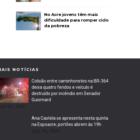
No Acre jovens têm mais
dificuldade para romper ciclo
da pobreza
MAIS NOTÍCIAS
Colisão entre caminhonetes na BR-364
deixa quatro feridos e veículo é
destruído por incêndio em Senador
Guiomard
go 06, 2026
Ana Castela se apresenta nesta quinta
na Expoacre; portões abrem às 19h
Ago 06, 2026