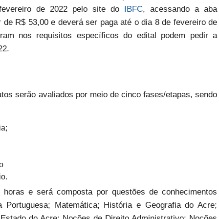
fevereiro de 2022 pelo site do
IBFC
, acessando a aba
r de R$ 53,00 e deverá ser paga até o dia 8 de fevereiro de
am nos requisitos específicos do edital podem pedir a
22.
tos serão avaliados por meio de cinco fases/etapas, sendo
ia;
o
io.
co horas e será composta por questões de conhecimentos
a Portuguesa; Matemática; História e Geografia do Acre;
o Estado do Acre; Noções de Direito Administrativo; Noções