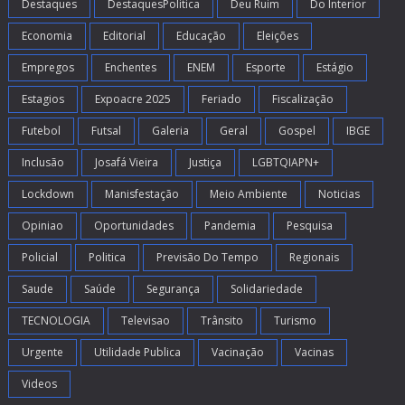
Destaques
DestaquesPolitica
Deu Ruim
Do Interior
Economia
Editorial
Educação
Eleições
Empregos
Enchentes
ENEM
Esporte
Estágio
Estagios
Expoacre 2025
Feriado
Fiscalização
Futebol
Futsal
Galeria
Geral
Gospel
IBGE
Inclusão
Josafá Vieira
Justiça
LGBTQIAPN+
Lockdown
Manisfestação
Meio Ambiente
Noticias
Opiniao
Oportunidades
Pandemia
Pesquisa
Policial
Politica
Previsão Do Tempo
Regionais
Saude
Saúde
Segurança
Solidariedade
TECNOLOGIA
Televisao
Trânsito
Turismo
Urgente
Utilidade Publica
Vacinação
Vacinas
Videos